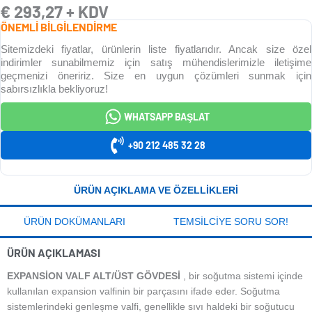
€
293,27
+ KDV
ÖNEMLİ BİLGİLENDİRME
Sitemizdeki fiyatlar, ürünlerin liste fiyatlarıdır. Ancak size özel
indirimler sunabilmemiz için satış mühendislerimizle iletişime
geçmenizi öneririz. Size en uygun çözümleri sunmak için
sabırsızlıkla bekliyoruz!
WHATSAPP BAŞLAT
+90 212 485 32 28
ÜRÜN AÇIKLAMA VE ÖZELLIKLERI
ÜRÜN DOKÜMANLARI
TEMSILCIYE SORU SOR!
ÜRÜN AÇIKLAMASI
EXPANSİON VALF ALT/ÜST GÖVDESİ
, bir soğutma sistemi içinde
kullanılan expansion valfinin bir parçasını ifade eder. Soğutma
sistemlerindeki genleşme valfi, genellikle sıvı haldeki bir soğutucu