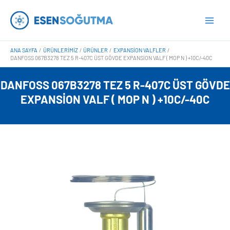
İçeriğe
Main
atla
Men
ANA SAYFA
ÜRÜNLERIMIZ
ÜRÜNLER
EXPANSION VALFLER
DANFOSS 067B3278 TEZ 5 R-407C ÜST GÖVDE EXPANSION VALF ( MOP N ) +10C/-40C
DANFOSS 067B3278 TEZ 5 R-407C ÜST GÖVDE
EXPANSION VALF ( MOP N ) +10C/-40C