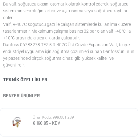
Bu valf, soğutucu akışını otomatik olarak kontrol ederek, soğutucu
sisteminin verimliliğini artırır ve aşırı ısınma veya soğutucu kaybını
önler.
Valf, R-407C soğutucu gazı ile çalışan sistemlerde kullanılmak üzere
tasarlanmıştır. Maksimum çalışma basıncı 32 bar olan valf, -40°C ila
+10°C arasındaki sıcaklıklarda çalışabilir.
Danfoss 067B3278 TEZ 5 R-407C Üst Gövde Expansion Valf, birçok
endüstriyel uygulama için soğutma çözümleri sunan Danfoss'un ürün
yelpazesindeki birçok soğutma cihazı gibi yüksek kaliteli ve
güvenilirdir.
TEKNIK ÖZELLIKLER
BENZER ÜRÜNLER
Ürün Kodu: 999.001.239
€
160,85
+ KDV