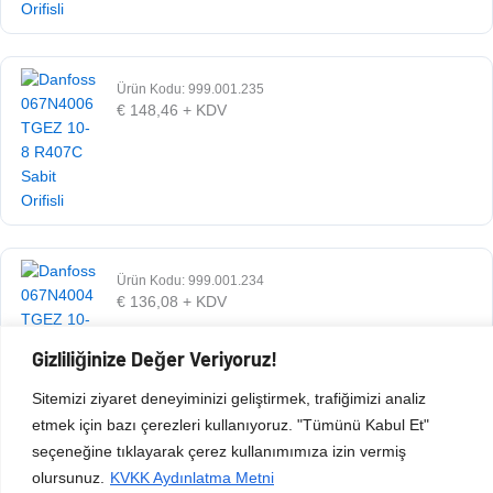
Ürün Kodu: 999.001.235
€
148,46
+ KDV
Ürün Kodu: 999.001.234
€
136,08
+ KDV
Gizliliğinize Değer Veriyoruz!
Sitemizi ziyaret deneyiminizi geliştirmek, trafiğimizi analiz
etmek için bazı çerezleri kullanıyoruz. "Tümünü Kabul Et"
seçeneğine tıklayarak çerez kullanımımıza izin vermiş
olursunuz.
KVKK Aydınlatma Metni