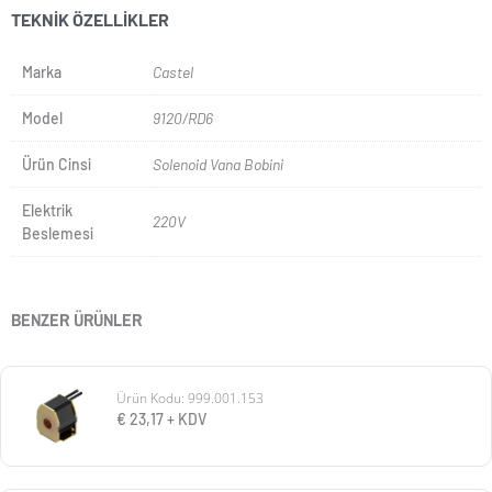
TEKNIK ÖZELLIKLER
Marka
Castel
Model
9120/RD6
Ürün Cinsi
Solenoid Vana Bobini
Elektrik
220V
Beslemesi
BENZER ÜRÜNLER
Ürün Kodu: 999.001.153
€
23,17
+ KDV