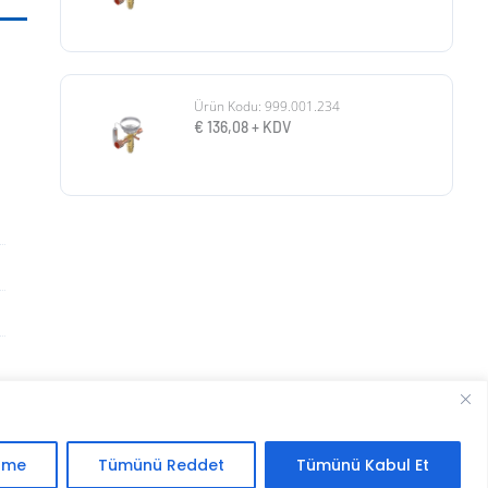
Ürün Kodu: 999.001.234
€
136,08
+ KDV
.
irme
Tümünü Reddet
Tümünü Kabul Et