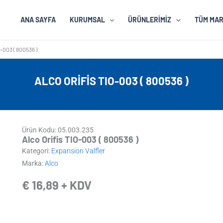
ANA SAYFA
KURUMSAL
ÜRÜNLERIMIZ
TÜM MA
-003 ( 800536 )
ALCO ORIFIS TIO-003 ( 800536 )
Ürün Kodu: 05.003.235
Alco Orifis TIO-003 ( 800536 )
Kategori:
Expansion Valfler
Marka:
Alco
€
16,89
+ KDV