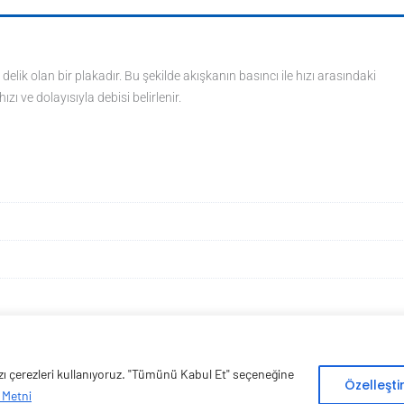
delik olan bir plakadır. Bu şekilde akışkanın basıncı ile hızı arasındaki
zı ve dolayısıyla debisi belirlenir.
bazı çerezleri kullanıyoruz. "Tümünü Kabul Et" seçeneğine
Copyright © 2026 Esen Isıtma Soğutma İnşaat Ltd Şti | Tüm Hakları Saklıdır
Özelleşt
 Metni