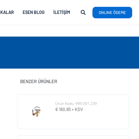
RKALAR
ESEN BLOG
İLETIŞIM
ONLINE ÖDEME
BENZER ÜRÜNLER
Ürün Kodu: 999.001.239
€
160,85
+ KDV