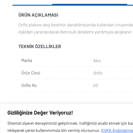
ÜRÜN AÇIKLAMASI
Orifis plakası akış kesitinin daraltılmasında kullanılan ortasında 
ilişkiden yararlanılarak Bernoulli denklemi yardımıyla akışkanın hı
TEKNIK ÖZELLIKLER
Marka
Alco
Ürün Cinsi
Orifis
Orifis No
03
Gizliliğinize Değer Veriyoruz!
Sitemizi ziyaret deneyiminizi geliştirmek, trafiğimizi analiz etmek için 
tıklayarak çerez kullanımımıza izin vermiş olursunuz.
KVKK Aydınlatma