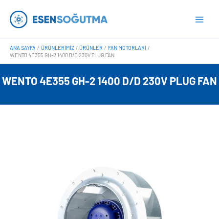
İçeriğe
Main
atla
Men
ANA SAYFA
ÜRÜNLERIMIZ
ÜRÜNLER
FAN MOTORLARI
WENTO 4E355 GH-2 1400 D/D 230V PLUG FAN
WENTO 4E355 GH-2 1400 D/D 230V PLUG FAN