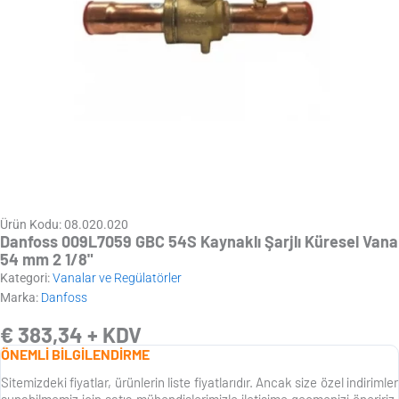
Ürün Kodu: 08.020.020
Danfoss 009L7059 GBC 54S Kaynaklı Şarjlı Küresel Vana
54 mm 2 1/8"
Kategori:
Vanalar ve Regülatörler
Marka:
Danfoss
€
383,34
+ KDV
ÖNEMLİ BİLGİLENDİRME
Sitemizdeki fiyatlar, ürünlerin liste fiyatlarıdır. Ancak size özel indirimler
sunabilmemiz için satış mühendislerimizle iletişime geçmenizi öneririz.