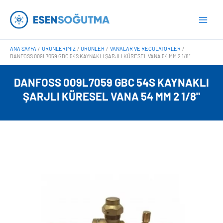
İçeriğe
Main
atla
Men
ANA SAYFA
ÜRÜNLERIMIZ
ÜRÜNLER
VANALAR VE REGÜLATÖRLER
DANFOSS 009L7059 GBC 54S KAYNAKLI ŞARJLI KÜRESEL VANA 54 MM 2 1/8″
DANFOSS 009L7059 GBC 54S KAYNAKLI
ŞARJLI KÜRESEL VANA 54 MM 2 1/8"