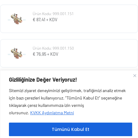
Ürün Kodu: 999.001.151
€
87,41
+ KDV
Ürün Kodu: 999.001.150
€
76,95
+ KDV
Gizliliğinize Değer Veriyoruz!
Ürün Kodu: 999.001.139
€
304,16
+ KDV
Sitemizi ziyaret deneyiminizi geliştirmek, trafiğimizi analiz etmek
için bazı çerezleri kullanıyoruz. "Tümünü Kabul Et" seçeneğine
tıklayarak çerez kullanımımıza izin vermiş
olursunuz.
KVKK Aydınlatma Metni
Copyright © 2026 Esen Isıtma Soğutma İnşaat Ltd Şti | Tüm Hakları Saklıdır.
Tümünü Kabul Et