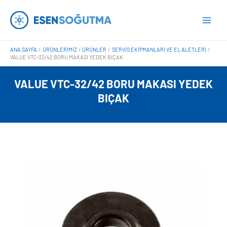
İçeriğe
Main
atla
Men
ANA SAYFA
ÜRÜNLERIMIZ
ÜRÜNLER
SERVIS EKIPMANLARI VE EL ALETLERI
VALUE VTC-32/42 BORU MAKASI YEDEK BIÇAK
VALUE VTC-32/42 BORU MAKASI YEDEK
BIÇAK