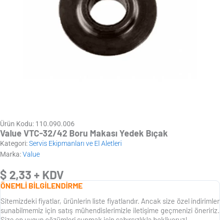
Ürün Kodu: 110.090.006
Value VTC-32/42 Boru Makası Yedek Bıçak
Kategori:
Servis Ekipmanları ve El Aletleri
Marka:
Value
$
2,33
+ KDV
ÖNEMLİ BİLGİLENDİRME
Sitemizdeki fiyatlar, ürünlerin liste fiyatlarıdır. Ancak size özel indirimler
sunabilmemiz için satış mühendislerimizle iletişime geçmenizi öneririz.
Size en uygun çözümleri sunmak için sabırsızlıkla bekliyoruz!