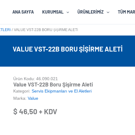
ANA SAYFA
KURUMSAL
ÜRÜNLERIMIZ
TÜM MA
ETLERI
VALUE VST-22B BORU ŞIŞIRME ALETI
VALUE VST-22B BORU ŞIŞIRME ALETI
Ürün Kodu: 46.090.021
Value VST-22B Boru Şişirme Aleti
Kategori:
Servis Ekipmanları ve El Aletleri
Marka:
Value
$
46,50
+ KDV