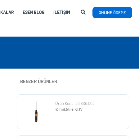
RKALAR
ESEN BLOG
İLETIŞIM
ONLINE ÖDEME
BENZER ÜRÜNLER
Ürün Kodu: 26.336.002
€
156,85
+ KDV