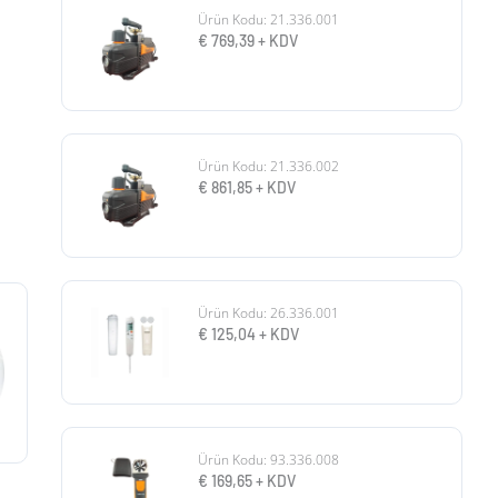
Ürün Kodu: 21.336.001
€
769,39
+ KDV
Ürün Kodu: 21.336.002
€
861,85
+ KDV
Ürün Kodu: 26.336.001
€
125,04
+ KDV
Ürün Kodu: 93.336.008
€
169,65
+ KDV