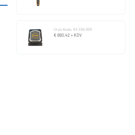
Ürün Kodu: 93.336.009
€
660,42
+ KDV