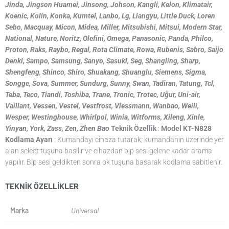
Jinda, Jingson Huamei, Jinsong, Johson, Kangli, Kelon, Klimatair,
Koenic,
Kolin, Konka, Kumtel, Lanbo, Lg, Liangyu, Little Duck, Loren
Sebo, Macquay, Micon, Midea,
Miller, Mitsubishi, Mitsui, Modern Star,
National, Nature, Noritz, Olefini, Omega, Panasonic,
Panda, Philco,
Proton, Raks, Raybo, Regal, Rota Climate, Rowa, Rubenis, Sabro, Saijo
Denki,
Sampo, Samsung, Sanyo, Sasuki, Seg, Shangling, Sharp,
Shengfeng, Shinco, Shiro, Shuakang,
Shuanglu, Siemens, Sigma,
Songge, Sova, Summer, Sundurg, Sunny, Swan, Tadiran, Tatung,
Tcl,
Teba, Teco, Tiandi, Toshiba, Trane, Tronic, Trotec, Uğur, Uni-air,
Vaillant, Vessen,
Vestel, Vestfrost, Viessmann, Wanbao, Weili,
Wesper, Westinghouse, Whirlpol, Winia, Witforms,
Xileng, Xinle,
Yinyan, York, Zass, Zen, Zhen Bao
Teknik Özellik
:
Model KT-N828
Kodlama Ayarı
: Kumandayı cihaza tutarak; kumandanın üzerinde yer
alan select tuşuna basılır ve cihazdan bip sesi gelene kadar arama
yapılır. Bip sesi geldikten sonra ok tuşuna basarak kodlama sabitlenir.
TEKNIK ÖZELLIKLER
Marka
Universal