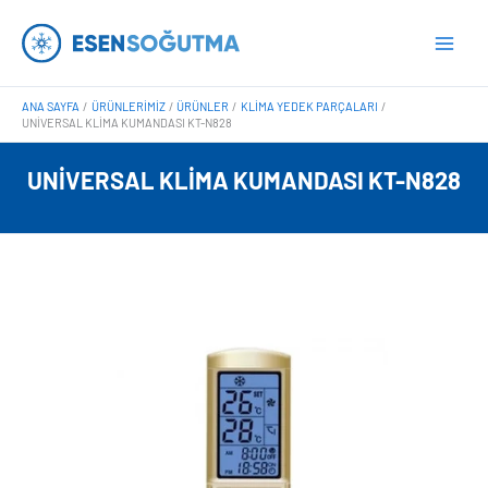
İçeriğe
Main
atla
Men
ANA SAYFA
ÜRÜNLERIMIZ
ÜRÜNLER
KLIMA YEDEK PARÇALARI
UNIVERSAL KLIMA KUMANDASI KT-N828
UNIVERSAL KLIMA KUMANDASI KT-N828