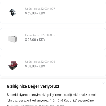
Ürün Kodu: 22.034.007
$
35,00
+ KDV
Ürün Kodu: 22.034.003
$
28,00
+ KDV
Ürün Kodu: 22.034.006
$
68,00
+ KDV
Gizliliğinize Değer Veriyoruz!
Ürün Kodu: 22.034.005
$
60,00
+ KDV
Sitemizi ziyaret deneyiminizi geliştirmek, trafiğimizi analiz etmek
için bazı çerezleri kullanıyoruz. "Tümünü Kabul Et" seçeneğine
tıklayarak çerez kullanımımıza izin vermiş