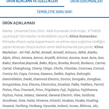
ÜRÜN AÇIKLAMA VE ÖZELLIKLERI
ÜRÜN DOKÜMANLARI
TEMSILCIYE SORU SOR!
ÜRÜN AÇIKLAMASI
Marka : Universal Ürün Cinsi : Akıllı Kumanda Ürün Kodu : KT-N828
Uyumluluk Tüm Marka Ve Modellerle Uyumlu
Klima Kumandası
:
Klimada cihazın açılıp kapanmasını ve ısıtma veya soğutma özelliğini
yapan kısacası cihaza komut veren akıllı kumanda parçasıdır.
Klima
Markaları
:
Air Fell, Airfel, Airwall, Airwell, Aitsuco, Akfel, Alarko,
Alpin,
Altus, Amana, Amcor, Arçelik, Ariston, Aucma, Auer, Aura, Aux,
Baksi,
Banshen,Baymak, Beko, Blyss, Boerka, Bosch, Buderus, Carrier,
Cartel,
Changhong, Cherry, Chigo, Chofu, Chunlan, Conrowa, Consul,
Contry Air,
Copa, Corona, Daewoo, Daikin, Daylux, Delonghi,
Demirdöküm, Denki, Diamond Electric,
Doctor, Dongabo, Dongbao,
Dongxinbao, Eca, Electra, Electrolux, Emailair, Falke, Fedders,
Ferroli,
Finlux, Fluo, Frestech, Frico, Frigidaire, Fuji, Fujiplus, Fujitherma,
Fujitsu,
Funai, Galanz, General, General Electric, Glee, Goldstar,
Goodman, Gree, Haier, Hisense,
Hitachi, Huabao, Huake, Hualing,
Huamei, Huifeng, Huikang, Hyundai, Indesit, Isısan,
İklimsa, Jdc,