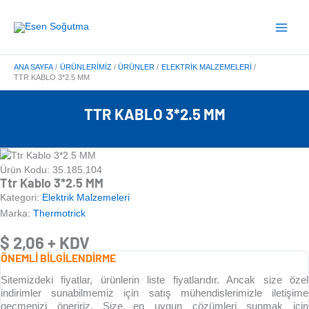
İçeriğe
Main
atla
Menu
ANA SAYFA
ÜRÜNLERIMIZ
ÜRÜNLER
ELEKTRIK MALZEMELERI
TTR KABLO 3*2.5 MM
TTR KABLO 3*2.5 MM
Ürün Kodu: 35.185.104
Ttr Kablo 3*2.5 MM
Kategori:
Elektrik Malzemeleri
Marka:
Thermotrick
$
2,06
+ KDV
ÖNEMLİ BİLGİLENDİRME
Sitemizdeki fiyatlar, ürünlerin liste fiyatlarıdır. Ancak size özel
indirimler sunabilmemiz için satış mühendislerimizle iletişime
geçmenizi öneririz. Size en uygun çözümleri sunmak için