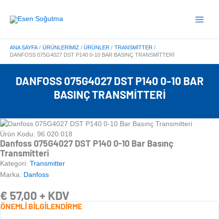
İçeriğe
Main
atla
Menu
ANA SAYFA
ÜRÜNLERIMIZ
ÜRÜNLER
TRANSMITTER
DANFOSS 075G4027 DST P140 0-10 BAR BASINÇ TRANSMITTERI
DANFOSS 075G4027 DST P140 0-10 BAR
BASINÇ TRANSMITTERI
Ürün Kodu: 96.020.018
Danfoss 075G4027 DST P140 0-10 Bar Basınç
Transmitteri
Kategori:
Transmitter
Marka:
Danfoss
€
57,00
+ KDV
ÖNEMLİ BİLGİLENDİRME