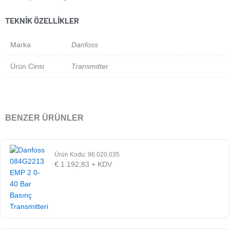
TEKNIK ÖZELLIKLER
Marka
Danfoss
Ürün Cinsi
Transmitter
BENZER ÜRÜNLER
Ürün Kodu: 96.020.035
€
1.192,83
+ KDV