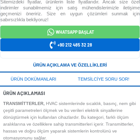
Sitemizdeki fiyatlar, ürünlerin liste fiyatlarıdır. Ancak size özel
indirimler sunabilmemiz için satış mühendislerimizle iletişime
geçmenizi öneririz. Size en uygun çözümleri sunmak için
sabırsızlıkla bekliyoruz!
WHATSAPP BAŞLAT
+90 212 485 32 28
ÜRÜN AÇIKLAMA VE ÖZELLIKLERI
ÜRÜN DOKÜMANLARI
TEMSILCIYE SORU SOR!
ÜRÜN AÇIKLAMASI
TRANSMITTERLER,
HVAC sistemlerinde sıcaklık, basınç, nem gibi
çeşitli parametreleri ölçmek ve bu verileri elektrik sinyallerine
dönüştürmek için kullanılan cihazlardır. Bu kategori, farklı ölçüm
aralıklarına ve özelliklere sahip transmitterleri içerir. Transmitterler,
hassas ve doğru ölçüm yaparak sistemlerin kontrolünü ve
otomasyonunu sağlar.