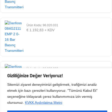
Ürün Kodu: 96.020.031
€
1.192,83
+ KDV
Ürün Kodu: 96.020.030
€
1.192,83
+ KDV
Gizliliğinize Değer Veriyoruz!
Sitemizi ziyaret deneyiminizi geliştirmek, trafiğimizi analiz
etmek için bazı çerezleri kullanıyoruz. "Tümünü Kabul Et"
seçeneğine tıklayarak çerez kullanımımıza izin vermiş
olursunuz.
KVKK Aydınlatma Metni