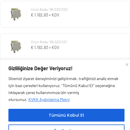
Ürün Kodu: 96.020.032
€
1.192,83
+ KDV
Ürün Kodu: 96.020.031
€
1.192,83
+ KDV
Gizliliğinize Değer Veriyoruz!
Ürün Kodu: 96.020.030
Sitemizi ziyaret deneyiminizi geliştirmek, trafiğimizi analiz etmek
€
1.192,83
+ KDV
için bazı çerezleri kullanıyoruz. "Tümünü Kabul Et" seçeneğine
tıklayarak çerez kullanımımıza izin vermiş
olursunuz.
KVKK Aydınlatma Metni
Tümünü Kabul Et
Copyright © 2026 Esen Isıtma Soğutma İnşaat Ltd Şti | Tüm Hakları Saklıdır.