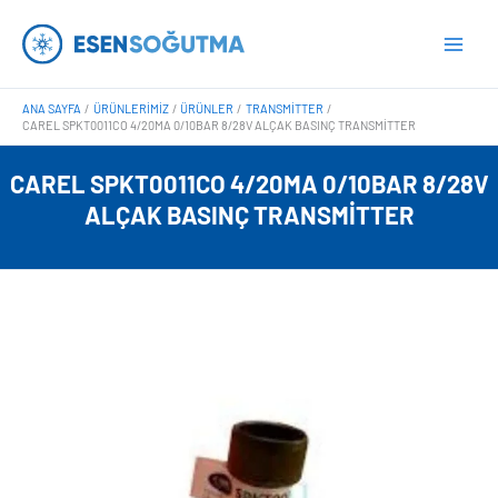
İçeriğe
Main
atla
Men
ANA SAYFA
ÜRÜNLERIMIZ
ÜRÜNLER
TRANSMITTER
CAREL SPKT0011CO 4/20MA 0/10BAR 8/28V ALÇAK BASINÇ TRANSMITTER
CAREL SPKT0011CO 4/20MA 0/10BAR 8/28V
ALÇAK BASINÇ TRANSMITTER