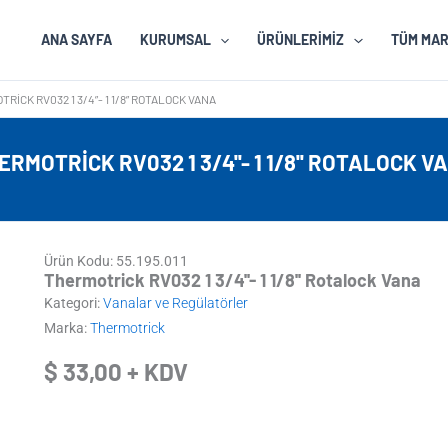
ANA SAYFA
KURUMSAL
ÜRÜNLERIMIZ
TÜM MA
RICK RV032 1 3/4”- 1 1/8” ROTALOCK VANA
ERMOTRICK RV032 1 3/4''- 1 1/8'' ROTALOCK V
Ürün Kodu: 55.195.011
Thermotrick RV032 1 3/4''- 1 1/8'' Rotalock Vana
Kategori:
Vanalar ve Regülatörler
Marka:
Thermotrick
$
33,00
+ KDV