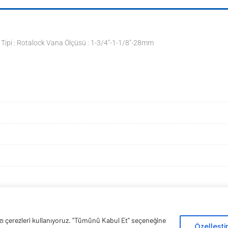
Tipi : Rotalock Vana Ölçüsü : 1-3/4"-1-1/8"-28mm
bazı çerezleri kullanıyoruz. "Tümünü Kabul Et" seçeneğine
Copyright © 2026 Esen Isıtma Soğutma İnşaat Ltd Şti | Tüm Hakları Saklıdır
Özelleşt