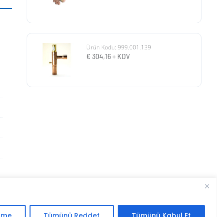
Ürün Kodu: 999.001.139
€
304,16
+ KDV
.
irme
Tümünü Reddet
Tümünü Kabul Et