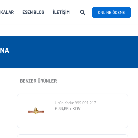
RKALAR
ESEN BLOG
İLETIŞIM
ONLINE ÖDEME
ANA
BENZER ÜRÜNLER
Ürün Kodu: 999.001.217
€
33,96
+ KDV