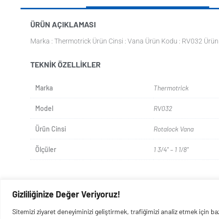
ÜRÜN AÇIKLAMASI
Marka : Thermotrick Ürün Cinsi : Vana Ürün Kodu : RV032 Ürün 
TEKNIK ÖZELLIKLER
Marka
Thermotrick
Model
RV032
Ürün Cinsi
Rotalock Vana
Ölçüler
1 3/4" – 1 1/8"
Gizliliğinize Değer Veriyoruz!
Sitemizi ziyaret deneyiminizi geliştirmek, trafiğimizi analiz etmek için 