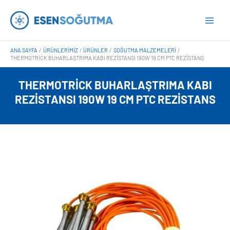
İçeriğe
Main
atla
Men
ANA SAYFA
ÜRÜNLERIMIZ
ÜRÜNLER
SOĞUTMA MALZEMELERI
THERMOTRICK BUHARLAŞTRIMA KABI REZISTANSI 190W 19 CM PTC REZISTANS
THERMOTRICK BUHARLAŞTRIMA KABI
REZISTANSI 190W 19 CM PTC REZISTANS