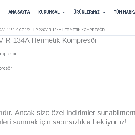
ANA SAYFA
KURUMSAL
ÜRÜNLERIMIZ
TÜM MARK
AJ 4461 Y CZ 1/2+ HP 220V R-134A HERMETIK KOMPRESÖR
V R-134A Hermetik Kompresör
presör
larıdır. Ancak size özel indirimler sunabilme
eri sunmak için sabırsızlıkla bekliyoruz!