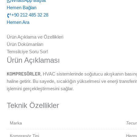
WhatsApp Başlat
Hemen Bağlan
+90 212 485 32 28
Hemen Ara
Ürün Açıklama ve Özellikleri
Ürün Dokümanları
Temsilciye Soru Sor!
Ürün Açıklaması
KOMPRESÖRLER
, HVAC sistemlerinde soğutucu akışkanın basınç s
haline getirir. Bu sayede, sıcaklığın yükselmesi ve enerji transfe
işlemini gerçekleştirmesini sağlar.
Teknik Özellikler
Marka
Tecu
Kompresör Tipi
Herme