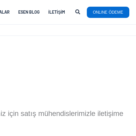
ALAR
ESEN BLOG
İLETIŞIM
ONLINE ÖDEME
miz için satış mühendislerimizle iletişime