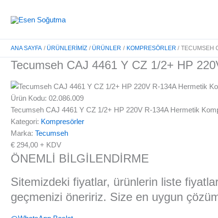
İçeriğe
atla
ANA SAYFA
ÜRÜNLERIMIZ
ÜRÜNLER
KOMPRESÖRLER
TECUMSEH C
Tecumseh CAJ 4461 Y CZ 1/2+ HP 220
Ürün Kodu: 02.086.009
Tecumseh CAJ 4461 Y CZ 1/2+ HP 220V R-134A Hermetik Kom
Kategori:
Kompresörler
Marka:
Tecumseh
€
294,00
+ KDV
ÖNEMLİ BİLGİLENDİRME
Sitemizdeki fiyatlar, ürünlerin liste fiyat
geçmenizi öneririz. Size en uygun çözüml