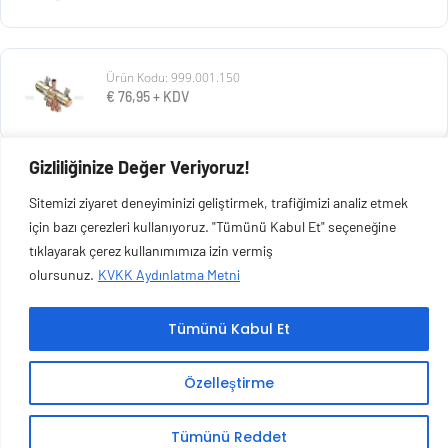
Ürün Kodu: 999.001.150
€
76,95
+ KDV
Gizliliğinize Değer Veriyoruz!
Ürün Kodu: 999.001.139
Sitemizi ziyaret deneyiminizi geliştirmek, trafiğimizi analiz etmek
€
304,16
+ KDV
için bazı çerezleri kullanıyoruz. "Tümünü Kabul Et" seçeneğine
tıklayarak çerez kullanımımıza izin vermiş
olursunuz.
KVKK Aydınlatma Metni
Tümünü Kabul Et
Copyright © 2026 Esen Isıtma Soğutma İnşaat Ltd Şti | Tüm Hakları Saklıdır.
Özelleştirme
Tümünü Reddet