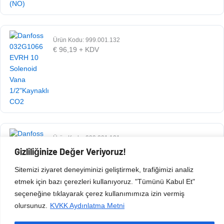
Ürün Kodu: 999.001.132
€
96,19
+ KDV
Ürün Kodu: 999.001.131
€
70,75
+ KDV
Gizliliğinize Değer Veriyoruz!
Sitemizi ziyaret deneyiminizi geliştirmek, trafiğimizi analiz
etmek için bazı çerezleri kullanıyoruz. "Tümünü Kabul Et"
seçeneğine tıklayarak çerez kullanımımıza izin vermiş
olursunuz.
KVKK Aydınlatma Metni