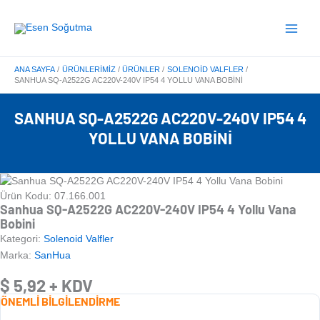
İçeriğe
Main
atla
Menu
ANA SAYFA
ÜRÜNLERIMIZ
ÜRÜNLER
SOLENOID VALFLER
SANHUA SQ-A2522G AC220V-240V IP54 4 YOLLU VANA BOBINI
SANHUA SQ-A2522G AC220V-240V IP54 4
YOLLU VANA BOBINI
Ürün Kodu: 07.166.001
Sanhua SQ-A2522G AC220V-240V IP54 4 Yollu Vana
Bobini
Kategori:
Solenoid Valfler
Marka:
SanHua
$
5,92
+ KDV
ÖNEMLİ BİLGİLENDİRME