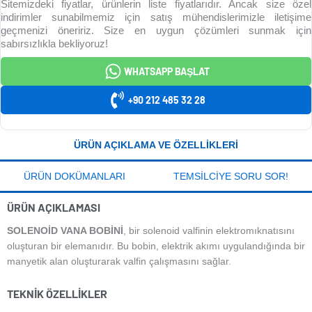
Sitemizdeki fiyatlar, ürünlerin liste fiyatlarıdır. Ancak size özel
indirimler sunabilmemiz için satış mühendislerimizle iletişime
geçmenizi öneririz. Size en uygun çözümleri sunmak için
sabırsızlıkla bekliyoruz!
WHATSAPP BAŞLAT
+90 212 485 32 28
ÜRÜN AÇIKLAMA VE ÖZELLIKLERI
ÜRÜN DOKÜMANLARI
TEMSILCIYE SORU SOR!
ÜRÜN AÇIKLAMASI
SOLENOID VANA BOBINI
, bir solenoid valfinin elektromıknatısını
oluşturan bir elemanıdır. Bu bobin, elektrik akımı uygulandığında bir
manyetik alan oluşturarak valfin çalışmasını sağlar.
TEKNIK ÖZELLIKLER