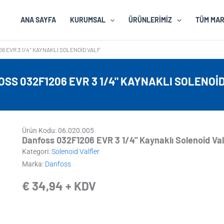
ANA SAYFA
KURUMSAL
ÜRÜNLERIMIZ
TÜM MA
6 EVR 3 1/4″ KAYNAKLI SOLENOID VALF
SS 032F1206 EVR 3 1/4" KAYNAKLI SOLENOI
Ürün Kodu: 06.020.005
Danfoss 032F1206 EVR 3 1/4" Kaynaklı Solenoid Val
Kategori:
Solenoid Valfler
Marka:
Danfoss
€
34,94
+ KDV