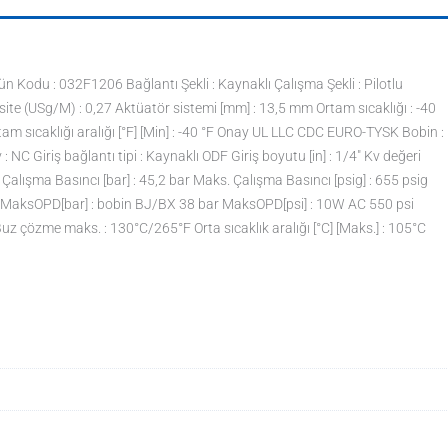
 Kodu : 032F1206 Bağlantı Şekli : Kaynaklı Çalışma Şekli : Pilotlu
site (USg/M) : 0,27 Aktüatör sistemi [mm] : 13,5 mm Ortam sıcaklığı : -40
tam sıcaklığı aralığı [°F] [Min] : -40 °F Onay UL LLC CDC EURO-TYSK Bobin :
: NC Giriş bağlantı tipi : Kaynaklı ODF Giriş boyutu [in] : 1/4" Kv değeri
alışma Basıncı [bar] : 45,2 bar Maks. Çalışma Basıncı [psig] : 655 psig
MaksOPD[bar] : bobin BJ/BX 38 bar MaksOPD[psi] : 10W AC 550 psi
uz çözme maks. : 130°C/265°F Orta sıcaklık aralığı [°C] [Maks.] : 105°C