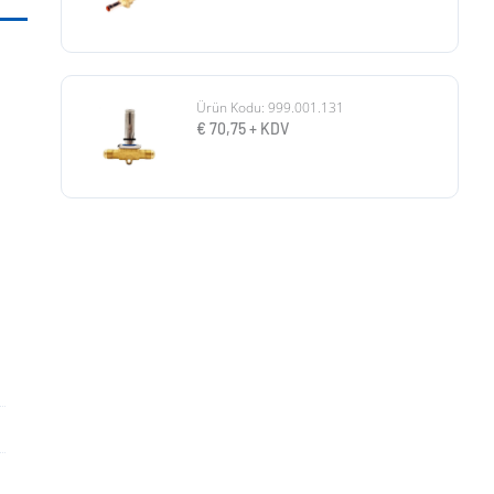
Ürün Kodu: 999.001.131
€
70,75
+ KDV