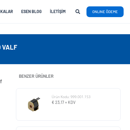
RKALAR
ESEN BLOG
İLETIŞIM
ONLINE ÖDEME
D VALF
BENZER ÜRÜNLER
f
Ürün Kodu: 999.001.153
€
23,17
+ KDV