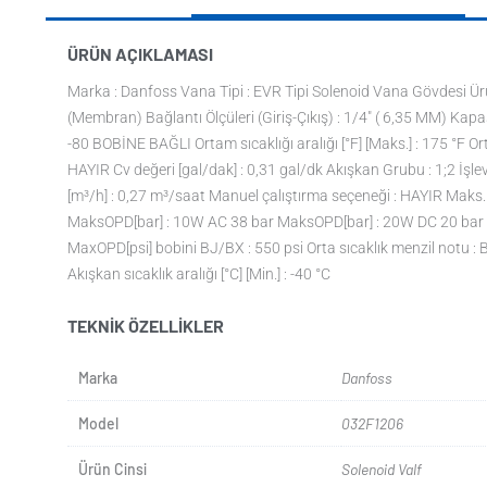
ÜRÜN AÇIKLAMASI
Marka : Danfoss Vana Tipi : EVR Tipi Solenoid Vana Gövdesi Ürün
(Membran) Bağlantı Ölçüleri (Giriş-Çıkış) : 1/4" ( 6,35 MM) Kapa
-80 BOBİNE BAĞLI Ortam sıcaklığı aralığı [°F] [Maks.] : 175 °F Or
HAYIR Cv değeri [gal/dak] : 0,31 gal/dk Akışkan Grubu : 1;2 İşlev 
[m³/h] : 0,27 m³/saat Manuel çalıştırma seçeneği : HAYIR Maks. Ç
MaksOPD[bar] : 10W AC 38 bar MaksOPD[bar] : 20W DC 20 bar 
MaxOPD[psi] bobini BJ/BX : 550 psi Orta sıcaklık menzil notu : B
Akışkan sıcaklık aralığı [°C] [Min.] : -40 °C
TEKNIK ÖZELLIKLER
Marka
Danfoss
Model
032F1206
Ürün Cinsi
Solenoid Valf