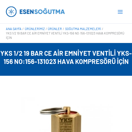
İçeriğe
Main
atla
Men
ANA SAYFA
ÜRÜNLERIMIZ
ÜRÜNLER
SOĞUTMA MALZEMELERI
YKS 1/2 19 BAR CE AIR EMNIYET VENTILI YKS-156 NO:156-131023 HAVA KOMPRESÖRÜ
İÇIN
YKS 1/2 19 BAR CE AIR EMNIYET VENTILI YKS-
156 NO:156-131023 HAVA KOMPRESÖRÜ İÇIN