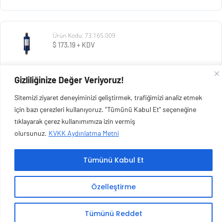
Ürün Kodu: 73.165.009
$
173,19
+ KDV
Gizliliğinize Değer Veriyoruz!
Ürün Kodu: 73.165.008
Sitemizi ziyaret deneyiminizi geliştirmek, trafiğimizi analiz etmek
$
73,13
+ KDV
için bazı çerezleri kullanıyoruz. "Tümünü Kabul Et" seçeneğine
tıklayarak çerez kullanımımıza izin vermiş
olursunuz.
KVKK Aydınlatma Metni
Tümünü Kabul Et
Copyright © 2026 Esen Isıtma Soğutma İnşaat Ltd Şti | Tüm Hakları Saklıdır.
Özelleştirme
Tümünü Reddet