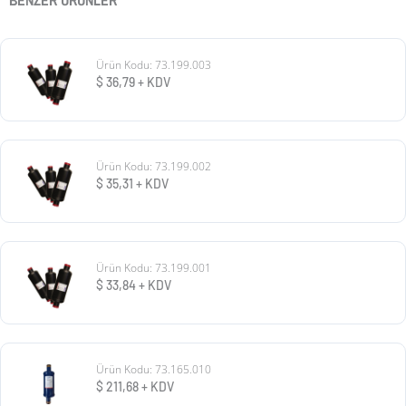
BENZER ÜRÜNLER
Ürün Kodu: 73.199.003
$
36,79
+ KDV
Ürün Kodu: 73.199.002
$
35,31
+ KDV
Ürün Kodu: 73.199.001
$
33,84
+ KDV
Ürün Kodu: 73.165.010
$
211,68
+ KDV