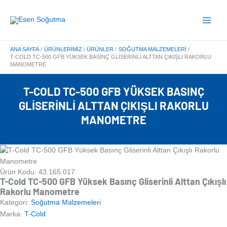
İçeriğe
Main
atla
Menu
ANA SAYFA
ÜRÜNLERIMIZ
ÜRÜNLER
SOĞUTMA MALZEMELERI
T-COLD TC-500 GFB YÜKSEK BASINÇ GLISERINLI ALTTAN ÇIKIŞLI RAKORLU
MANOMETRE
T-COLD TC-500 GFB YÜKSEK BASINÇ
GLISERINLI ALTTAN ÇIKIŞLI RAKORLU
MANOMETRE
Ürün Kodu: 43.165.017
T-Cold TC-500 GFB Yüksek Basınç Gliserinli Alttan Çıkışlı
Rakorlu Manometre
Kategori:
Soğutma Malzemeleri
Marka:
T-Cold