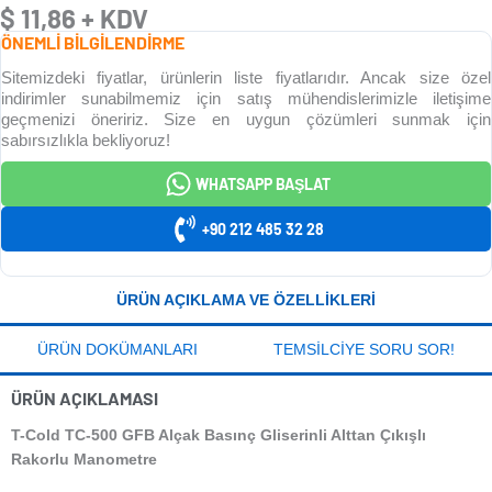
$
11,86
+ KDV
ÖNEMLİ BİLGİLENDİRME
Sitemizdeki fiyatlar, ürünlerin liste fiyatlarıdır. Ancak size özel
indirimler sunabilmemiz için satış mühendislerimizle iletişime
geçmenizi öneririz. Size en uygun çözümleri sunmak için
sabırsızlıkla bekliyoruz!
WHATSAPP BAŞLAT
+90 212 485 32 28
ÜRÜN AÇIKLAMA VE ÖZELLIKLERI
ÜRÜN DOKÜMANLARI
TEMSILCIYE SORU SOR!
ÜRÜN AÇIKLAMASI
T-Cold TC-500 GFB Alçak Basınç Gliserinli Alttan Çıkışlı
Rakorlu Manometre