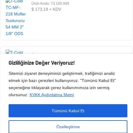
Ürün Kodu: 73.165.009
$
173,19
+ KDV
Ürün Kodu: 73.165.008
$
73,13
+ KDV
Gizliliğinize Değer Veriyoruz!
Sitemizi ziyaret deneyiminizi geliştirmek, trafiğimizi analiz
etmek için bazı çerezleri kullanıyoruz. "Tümünü Kabul Et"
seçeneğine tıklayarak çerez kullanımımıza izin vermiş
olursunuz.
KVKK Aydınlatma Metni
Tümünü Kabul Et
Copyright © 2026 Esen Isıtma Soğutma İnşaat Ltd Şti | Tüm Hakları Saklıdır.
Özelleştirme