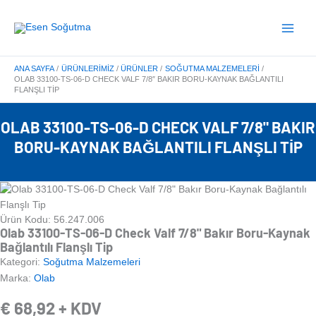
İçeriğe
Main
atla
Menu
ANA SAYFA
ÜRÜNLERIMIZ
ÜRÜNLER
SOĞUTMA MALZEMELERI
OLAB 33100-TS-06-D CHECK VALF 7/8″ BAKIR BORU-KAYNAK BAĞLANTILI
FLANŞLI TIP
OLAB 33100-TS-06-D CHECK VALF 7/8" BAKIR
BORU-KAYNAK BAĞLANTILI FLANŞLI TIP
Ürün Kodu: 56.247.006
Olab 33100-TS-06-D Check Valf 7/8" Bakır Boru-Kaynak
Bağlantılı Flanşlı Tip
Kategori:
Soğutma Malzemeleri
Marka:
Olab
€
68,92
+ KDV