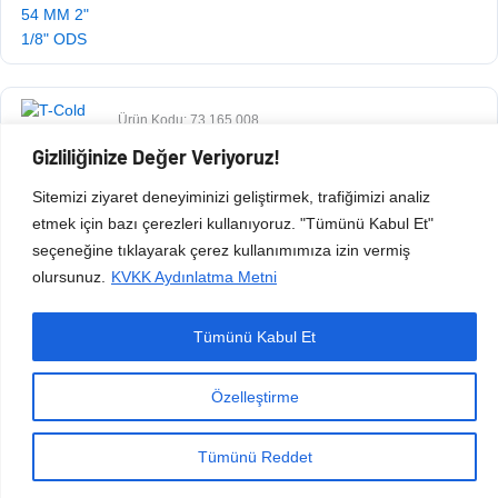
Ürün Kodu: 73.165.008
$
73,13
+ KDV
Gizliliğinize Değer Veriyoruz!
Sitemizi ziyaret deneyiminizi geliştirmek, trafiğimizi analiz
etmek için bazı çerezleri kullanıyoruz. "Tümünü Kabul Et"
seçeneğine tıklayarak çerez kullanımımıza izin vermiş
olursunuz.
KVKK Aydınlatma Metni
Tümünü Kabul Et
Copyright © 2026 Esen Isıtma Soğutma İnşaat Ltd Şti | Tüm Hakları Saklıdır.
Özelleştirme
Tümünü Reddet