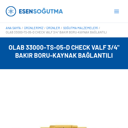
İçeriğe
Main
atla
Men
ANA SAYFA
ÜRÜNLERIMIZ
ÜRÜNLER
SOĞUTMA MALZEMELERI
OLAB 33000-TS-05-D CHECK VALF 3/4″ BAKIR BORU-KAYNAK BAĞLANTILI
OLAB 33000-TS-05-D CHECK VALF 3/4"
BAKIR BORU-KAYNAK BAĞLANTILI