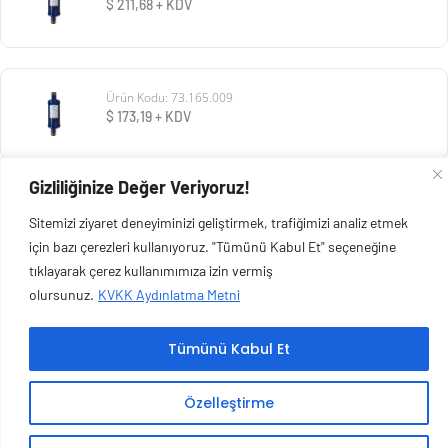
$
211,68
+ KDV
Ürün Kodu: 73.165.009
$
173,19
+ KDV
Gizliliğinize Değer Veriyoruz!
Ürün Kodu: 73.165.008
Sitemizi ziyaret deneyiminizi geliştirmek, trafiğimizi analiz etmek
$
73,13
+ KDV
için bazı çerezleri kullanıyoruz. "Tümünü Kabul Et" seçeneğine
tıklayarak çerez kullanımımıza izin vermiş
olursunuz.
KVKK Aydınlatma Metni
Tümünü Kabul Et
Copyright © 2026 Esen Isıtma Soğutma İnşaat Ltd Şti | Tüm Hakları Saklıdır.
Özelleştirme