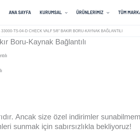
ANA SAYFA
KURUMSAL
ÜRÜNLERIMIZ
TÜM MARK
 33000-TS-04-D CHECK VALF 5/8″ BAKIR BORU-KAYNAK BAĞLANTILI
ır Boru-Kaynak Bağlantılı
lı
larıdır. Ancak size özel indirimler sunabilme
eri sunmak için sabırsızlıkla bekliyoruz!