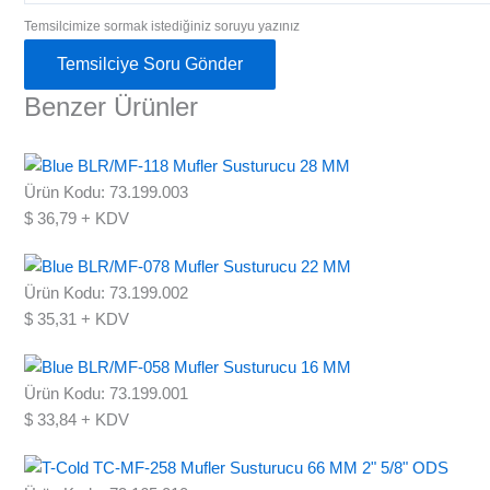
Temsilcimize sormak istediğiniz soruyu yazınız
Temsilciye Soru Gönder
Benzer Ürünler
Ürün Kodu: 73.199.003
$
36,79
+ KDV
Ürün Kodu: 73.199.002
$
35,31
+ KDV
Ürün Kodu: 73.199.001
$
33,84
+ KDV