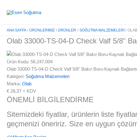
İçeriğe
atla
ANA SAYFA
ÜRÜNLERIMIZ
ÜRÜNLER
SOĞUTMA MALZEMELERI
OLAB
Olab 33000-TS-04-D Check Valf 5/8" Bak
Ürün Kodu: 56.247.004
Olab 33000-TS-04-D Check Valf 5/8" Bakır Boru-Kaynak Bağlantı
Kategori:
Soğutma Malzemeleri
Marka:
Olab
€
28,37
+ KDV
ÖNEMLİ BİLGİLENDİRME
Sitemizdeki fiyatlar, ürünlerin liste fiyat
geçmenizi öneririz. Size en uygun çözüml