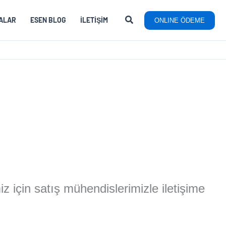
ALAR
ESEN BLOG
İLETIŞIM
ONLINE ÖDEME
miz için satış mühendislerimizle iletişime