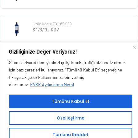
Ürün Kodu: 73.165.009
$
173,19
+ KDV
Gizliliğinize Değer Veriyoruz!
Ürün Kodu: 73.165.008
Sitemizi ziyaret deneyiminizi geliştirmek, trafiğimizi analiz etmek
$
73,13
+ KDV
için bazı çerezleri kullanıyoruz. "Tümünü Kabul Et" seçeneğine
tıklayarak çerez kullanımımıza izin vermiş
olursunuz.
KVKK Aydınlatma Metni
Tümünü Kabul Et
Copyright © 2026 Esen Isıtma Soğutma İnşaat Ltd Şti | Tüm Hakları Saklıdır.
Özelleştirme
Tümünü Reddet