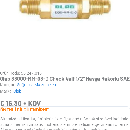
Ürün Kodu: 56.247.016
Olab 33000-MM-03-D Check Valf 1/2" Havşa Rakorlu SAE
Kategori:
Soğutma Malzemeleri
Marka:
Olab
€
16,30
+ KDV
ÖNEMLİ BİLGİLENDİRME
Sitemizdeki fiyatlar, ürünlerin liste fiyatlarıdır. Ancak size özel indirimler
sunabilmemiz için satış mühendislerimizle iletişime geçmenizi öneririz.
Size en uygun çözümleri sunmak için sabırsızlıkla bekliyoruz!