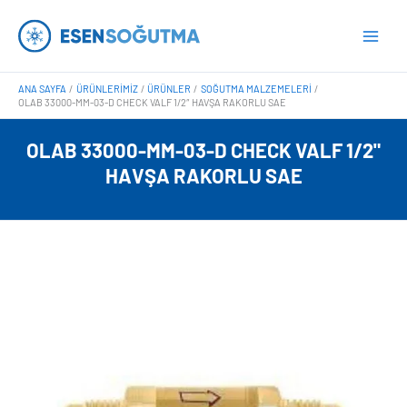
İçeriğe
Main
atla
Men
ANA SAYFA
ÜRÜNLERIMIZ
ÜRÜNLER
SOĞUTMA MALZEMELERI
OLAB 33000-MM-03-D CHECK VALF 1/2″ HAVŞA RAKORLU SAE
OLAB 33000-MM-03-D CHECK VALF 1/2"
HAVŞA RAKORLU SAE