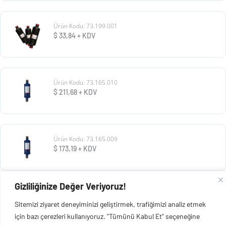
Ürün Kodu: 73.199.001
$
33,84
+ KDV
Ürün Kodu: 73.165.010
$
211,68
+ KDV
Ürün Kodu: 73.165.009
$
173,19
+ KDV
Gizliliğinize Değer Veriyoruz!
Ürün Kodu: 73.165.008
Sitemizi ziyaret deneyiminizi geliştirmek, trafiğimizi analiz etmek
$
73,13
+ KDV
için bazı çerezleri kullanıyoruz. "Tümünü Kabul Et" seçeneğine