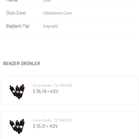
Ürün Cinsi
Gözetleme Camı
Bağlantı Tipi
Kaynaklı
BENZER ÜRÜNLER
Ürün Kodu: 73.199.003
$
36,79
+ KDV
Ürün Kodu: 73.199.002
$
35,31
+ KDV