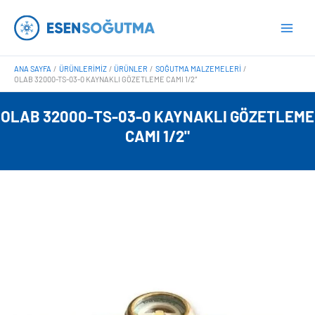
İçeriğe
Main
atla
Men
ANA SAYFA
ÜRÜNLERIMIZ
ÜRÜNLER
SOĞUTMA MALZEMELERI
OLAB 32000-TS-03-0 KAYNAKLI GÖZETLEME CAMI 1/2″
OLAB 32000-TS-03-0 KAYNAKLI GÖZETLEME
CAMI 1/2"