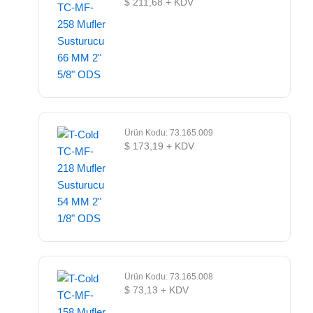
$
211,68
+ KDV
Ürün Kodu: 73.165.009
$
173,19
+ KDV
Ürün Kodu: 73.165.008
$
73,13
+ KDV