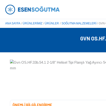
İçeriğe
atla
ANA SAYFA
ÜRÜNLERIMIZ
ÜRÜNLER
SOĞUTMA MALZEMELERI
GVN O
GVN OS.HF.
ÖNEMLİ BİLGİLENDİRME