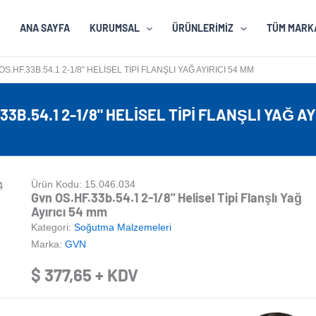
ANA SAYFA
KURUMSAL
ÜRÜNLERIMIZ
TÜM MARK
S.HF.33B.54.1 2-1/8″ HELISEL TIPI FLANŞLI YAĞ AYIRICI 54 MM
33B.54.1 2-1/8" HELISEL TIPI FLANŞLI YAĞ AY
Ürün Kodu: 15.046.034
Gvn OS.HF.33b.54.1 2-1/8" Helisel Tipi Flanşlı Yağ
Ayırıcı 54 mm
Kategori:
Soğutma Malzemeleri
Marka:
GVN
$
377,65
+ KDV