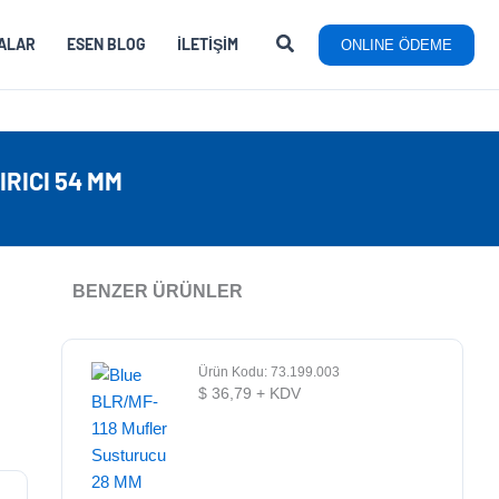
ALAR
ESEN BLOG
İLETIŞIM
ONLINE ÖDEME
IRICI 54 MM
BENZER ÜRÜNLER
Ürün Kodu: 73.199.003
$
36,79
+ KDV