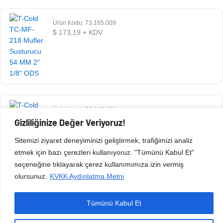
Ürün Kodu: 73.165.009
$
173,19
+ KDV
Ürün Kodu: 73.165.008
$
73,13
+ KDV
Gizliliğinize Değer Veriyoruz!
Sitemizi ziyaret deneyiminizi geliştirmek, trafiğimizi analiz
etmek için bazı çerezleri kullanıyoruz. "Tümünü Kabul Et"
seçeneğine tıklayarak çerez kullanımımıza izin vermiş
olursunuz.
KVKK Aydınlatma Metni
Tümünü Kabul Et
Copyright © 2026 Esen Isıtma Soğutma İnşaat Ltd Şti | Tüm Hakları Saklıdır.