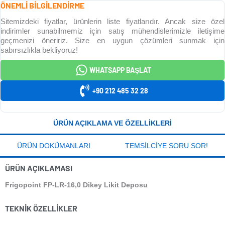
ÖNEMLİ BİLGİLENDİRME
Sitemizdeki fiyatlar, ürünlerin liste fiyatlarıdır. Ancak size özel
indirimler sunabilmemiz için satış mühendislerimizle iletişime
geçmenizi öneririz. Size en uygun çözümleri sunmak için
sabırsızlıkla bekliyoruz!
WHATSAPP BAŞLAT
+90 212 485 32 28
ÜRÜN AÇIKLAMA VE ÖZELLIKLERI
ÜRÜN DOKÜMANLARI
TEMSILCIYE SORU SOR!
ÜRÜN AÇIKLAMASI
Frigopoint FP-LR-16,0 Dikey Likit Deposu
TEKNIK ÖZELLIKLER