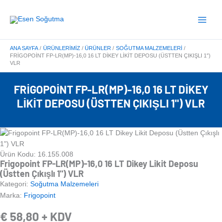
İçeriğe
Main
atla
Menu
ANA SAYFA
ÜRÜNLERIMIZ
ÜRÜNLER
SOĞUTMA MALZEMELERI
FRIGOPOINT FP-LR(MP)-16,0 16 LT DIKEY LIKIT DEPOSU (ÜSTTEN ÇIKIŞLI 1″)
VLR
FRIGOPOINT FP-LR(MP)-16,0 16 LT DIKEY
LIKIT DEPOSU (ÜSTTEN ÇIKIŞLI 1") VLR
Ürün Kodu: 16.155.008
Frigopoint FP-LR(MP)-16,0 16 LT Dikey Likit Deposu
(Üstten Çıkışlı 1") VLR
Kategori:
Soğutma Malzemeleri
Marka:
Frigopoint
€
58,80
+ KDV