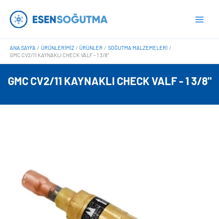
İçeriğe
Main
atla
Men
ANA SAYFA
ÜRÜNLERIMIZ
ÜRÜNLER
SOĞUTMA MALZEMELERI
GMC CV2/11 KAYNAKLI CHECK VALF – 1 3/8″
GMC CV2/11 KAYNAKLI CHECK VALF - 1 3/8"