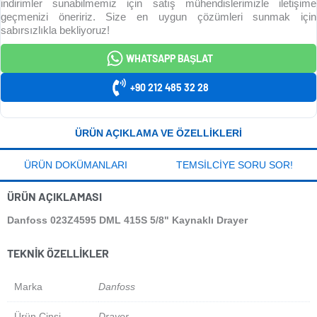
indirimler sunabilmemiz için satış mühendislerimizle iletişime
geçmenizi öneririz. Size en uygun çözümleri sunmak için
sabırsızlıkla bekliyoruz!
WHATSAPP BAŞLAT
+90 212 485 32 28
ÜRÜN AÇIKLAMA VE ÖZELLIKLERI
ÜRÜN DOKÜMANLARI
TEMSILCIYE SORU SOR!
ÜRÜN AÇIKLAMASI
Danfoss 023Z4595 DML 415S 5/8" Kaynaklı Drayer
TEKNIK ÖZELLIKLER
Marka
Danfoss
Ürün Cinsi
Drayer