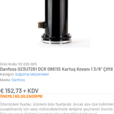
Ürün Kodu: 92.020.005
Danfoss 023U7261 DCR 09611S Kartuş Kovanı 1 3/8" Çiftli
Kategori:
Soğutma Malzemeleri
Marka:
Danfoss
€
152,73
+ KDV
ÖNEMLİ BİLGİLENDİRME
Sitemizdeki fiyatlar, ürünlerin liste fiyatlarıdır. Ancak size özel indirimler
sunabilmemiz için satış mühendislerimizle iletişime geçmenizi öneririz.
Size en uygun çözümleri sunmak için sabırsızlıkla bekliyoruz!