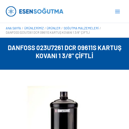
İçeriğe
Main
atla
Men
ANA SAYFA
ÜRÜNLERIMIZ
ÜRÜNLER
SOĞUTMA MALZEMELERI
DANFOSS 023U7261 DCR 09611S KARTUŞ KOVANI 1 3/8″ ÇIFTLI
DANFOSS 023U7261 DCR 09611S KARTUŞ
KOVANI 1 3/8" ÇIFTLI