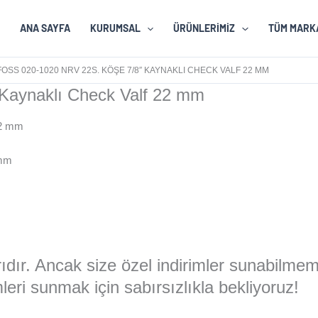
ANA SAYFA
KURUMSAL
ÜRÜNLERIMIZ
TÜM MARK
OSS 020-1020 NRV 22S. KÖŞE 7/8″ KAYNAKLI CHECK VALF 22 MM
Kaynaklı Check Valf 22 mm
 mm
larıdır. Ancak size özel indirimler sunabilme
eri sunmak için sabırsızlıkla bekliyoruz!