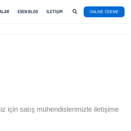
ALAR
ESEN BLOG
İLETIŞIM
ONLINE ÖDEME
miz için satış mühendislerimizle iletişime