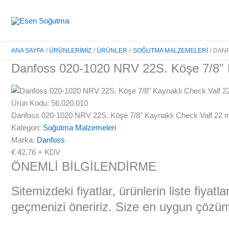
İçeriğe
atla
ANA SAYFA
ÜRÜNLERIMIZ
ÜRÜNLER
SOĞUTMA MALZEMELERI
DANF
Danfoss 020-1020 NRV 22S. Köşe 7/8" 
Ürün Kodu: 56.020.010
Danfoss 020-1020 NRV 22S. Köşe 7/8" Kaynaklı Check Valf 22
Kategori:
Soğutma Malzemeleri
Marka:
Danfoss
€
42,76
+ KDV
ÖNEMLİ BİLGİLENDİRME
Sitemizdeki fiyatlar, ürünlerin liste fiyat
geçmenizi öneririz. Size en uygun çözüml