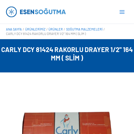
İçeriğe
Main
atla
Men
ANA SAYFA
ÜRÜNLERIMIZ
ÜRÜNLER
SOĞUTMA MALZEMELERI
CARLY DCY 81424 RAKORLU DRAYER 1/2” 164 MM ( SLIM )
CARLY DCY 81424 RAKORLU DRAYER 1/2'' 164
MM ( SLIM )