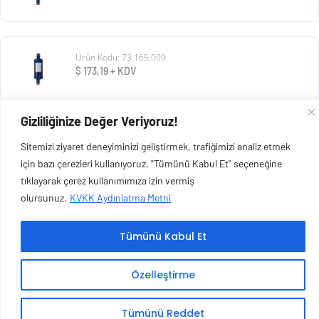
Ürün Kodu: 73.165.009
$
173,19
+ KDV
Gizliliğinize Değer Veriyoruz!
Ürün Kodu: 73.165.008
Sitemizi ziyaret deneyiminizi geliştirmek, trafiğimizi analiz etmek
$
73,13
+ KDV
için bazı çerezleri kullanıyoruz. "Tümünü Kabul Et" seçeneğine
tıklayarak çerez kullanımımıza izin vermiş
olursunuz.
KVKK Aydınlatma Metni
Tümünü Kabul Et
Copyright © 2026 Esen Isıtma Soğutma İnşaat Ltd Şti | Tüm Hakları Saklıdır.
Özelleştirme
Tümünü Reddet