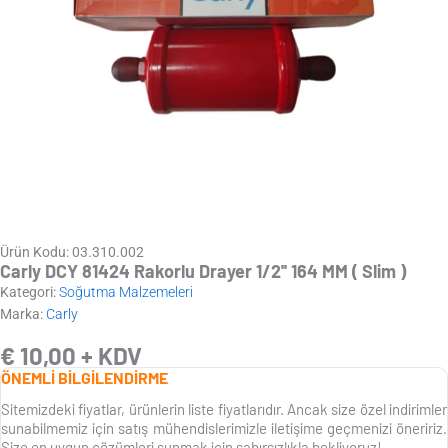
Ürün Kodu: 03.310.002
Carly DCY 81424 Rakorlu Drayer 1/2'' 164 MM ( Slim )
Kategori:
Soğutma Malzemeleri
Marka:
Carly
€
10,00
+ KDV
ÖNEMLİ BİLGİLENDİRME
Sitemizdeki fiyatlar, ürünlerin liste fiyatlarıdır. Ancak size özel indirimler
sunabilmemiz için satış mühendislerimizle iletişime geçmenizi öneririz.
Size en uygun çözümleri sunmak için sabırsızlıkla bekliyoruz!