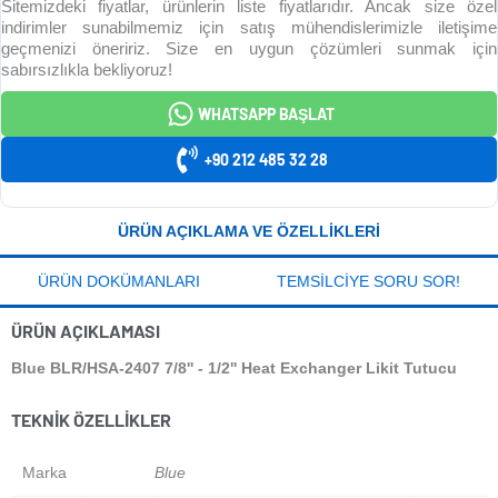
Sitemizdeki fiyatlar, ürünlerin liste fiyatlarıdır. Ancak size özel
indirimler sunabilmemiz için satış mühendislerimizle iletişime
geçmenizi öneririz. Size en uygun çözümleri sunmak için
sabırsızlıkla bekliyoruz!
WHATSAPP BAŞLAT
+90 212 485 32 28
ÜRÜN AÇIKLAMA VE ÖZELLIKLERI
ÜRÜN DOKÜMANLARI
TEMSILCIYE SORU SOR!
ÜRÜN AÇIKLAMASI
Blue BLR/HSA-2407 7/8'' - 1/2'' Heat Exchanger Likit Tutucu
TEKNIK ÖZELLIKLER
Marka
Blue