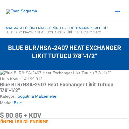
İçeriğe
Main
atla
Menu
ANA SAYFA
ÜRÜNLERIMIZ
ÜRÜNLER
SOĞUTMA MALZEMELERI
BLUE BLR/HSA-2407 HEAT EXCHANGER LIKIT TUTUCU 7/8″-1/2″
BLUE BLR/HSA-2407 HEAT EXCHANGER
LIKIT TUTUCU 7/8"-1/2"
Ürün Kodu: 14.199.012
Blue BLR/HSA-2407 Heat Exchanger Likit Tutucu
7/8"-1/2"
Kategori:
Soğutma Malzemeleri
Marka:
Blue
$
80,86
+ KDV
ÖNEMLİ BİLGİLENDİRME