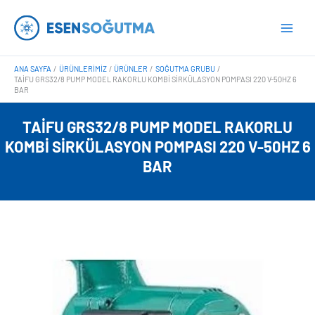
İçeriğe
Main
atla
Men
ANA SAYFA
ÜRÜNLERIMIZ
ÜRÜNLER
SOĞUTMA GRUBU
TAIFU GRS32/8 PUMP MODEL RAKORLU KOMBI SIRKÜLASYON POMPASI 220 V-50HZ 6
BAR
TAIFU GRS32/8 PUMP MODEL RAKORLU
KOMBI SIRKÜLASYON POMPASI 220 V-50HZ 6
BAR