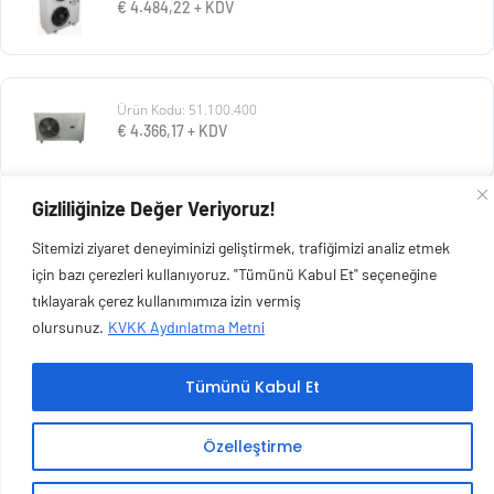
€
4.484,22
+ KDV
Ürün Kodu: 51.100.400
€
4.366,17
+ KDV
Gizliliğinize Değer Veriyoruz!
Ürün Kodu: 51.300.012
Sitemizi ziyaret deneyiminizi geliştirmek, trafiğimizi analiz etmek
€
2.043,50
+ KDV
için bazı çerezleri kullanıyoruz. "Tümünü Kabul Et" seçeneğine
tıklayarak çerez kullanımımıza izin vermiş
olursunuz.
KVKK Aydınlatma Metni
Tümünü Kabul Et
Copyright © 2026 Esen Isıtma Soğutma İnşaat Ltd Şti | Tüm Hakları Saklıdır.
Özelleştirme