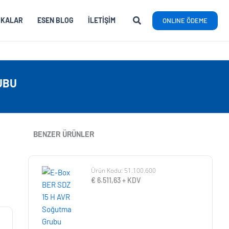
RKALAR
ESEN BLOG
İLETIŞIM
ONLINE ÖDEME
UBU
BENZER ÜRÜNLER
Ürün Kodu: 51.100.600
€
6.511,63
+ KDV