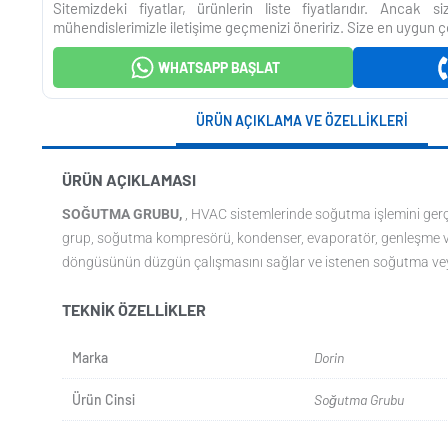
Sitemizdeki fiyatlar, ürünlerin liste fiyatlarıdır. Ancak 
mühendislerimizle iletişime geçmenizi öneririz. Size en uygun ç
WHATSAPP BAŞLAT
ÜRÜN AÇIKLAMA VE ÖZELLIKLERI
ÜRÜN AÇIKLAMASI
SOĞUTMA GRUBU,
, HVAC sistemlerinde soğutma işlemini gerçe
grup, soğutma kompresörü, kondenser, evaporatör, genleşme val
döngüsünün düzgün çalışmasını sağlar ve istenen soğutma veya
TEKNIK ÖZELLIKLER
Marka
Dorin
Ürün Cinsi
Soğutma Grubu