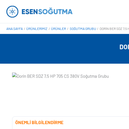
İçeriğe
atla
ANA SAYFA
ÜRÜNLERIMIZ
ÜRÜNLER
SOĞUTMA GRUBU
DORIN BER SDZ 7,5
DO
ÖNEMLİ BİLGİLENDİRME