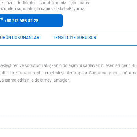
size özel indirimler sunabilmemiz için satış
özümleri sunmak için sabırsızlıkla bekliyoruz!
+90 212 485 32 28
ÜRÜN DOKÜMANLARI
TEMSILCIYE SORU SOR!
kleştiren ve soğutucu akışkanın dolaşımını sağlayan bileşenleri içerir. Bu
fi, filtre kurutucu gibi temel bileşenleri kapsar. Soğutma grubu, soğutm
 ısıtma etkisini elde etmeyi amaçlar.