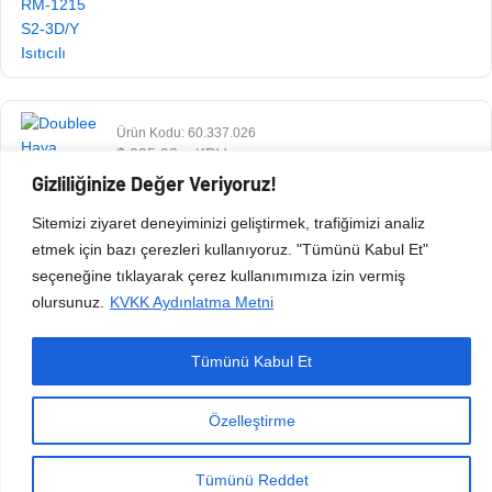
Ürün Kodu: 60.337.026
$
295,93
+ KDV
Gizliliğinize Değer Veriyoruz!
Sitemizi ziyaret deneyiminizi geliştirmek, trafiğimizi analiz
etmek için bazı çerezleri kullanıyoruz. "Tümünü Kabul Et"
seçeneğine tıklayarak çerez kullanımımıza izin vermiş
olursunuz.
KVKK Aydınlatma Metni
Tümünü Kabul Et
Copyright © 2026 Esen Isıtma Soğutma İnşaat Ltd Şti | Tüm Hakları Saklıdır.
Özelleştirme
Tümünü Reddet