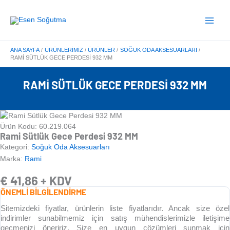
İçeriğe
Main
atla
Menu
ANA SAYFA
ÜRÜNLERIMIZ
ÜRÜNLER
SOĞUK ODA AKSESUARLARI
RAMI SÜTLÜK GECE PERDESI 932 MM
RAMI SÜTLÜK GECE PERDESI 932 MM
Ürün Kodu: 60.219.064
Rami Sütlük Gece Perdesi 932 MM
Kategori:
Soğuk Oda Aksesuarları
Marka:
Rami
€
41,86
+ KDV
ÖNEMLİ BİLGİLENDİRME
Sitemizdeki fiyatlar, ürünlerin liste fiyatlarıdır. Ancak size özel
indirimler sunabilmemiz için satış mühendislerimizle iletişime
geçmenizi öneririz. Size en uygun çözümleri sunmak için