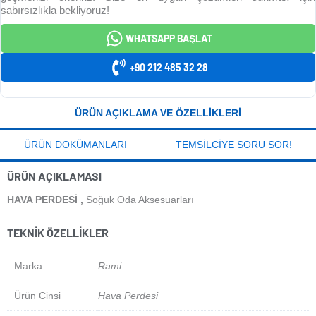
sabırsızlıkla bekliyoruz!
WHATSAPP BAŞLAT
+90 212 485 32 28
ÜRÜN AÇIKLAMA VE ÖZELLIKLERI
ÜRÜN DOKÜMANLARI
TEMSILCIYE SORU SOR!
ÜRÜN AÇIKLAMASI
HAVA PERDESI ,
Soğuk Oda Aksesuarları
TEKNIK ÖZELLIKLER
Marka
Rami
Ürün Cinsi
Hava Perdesi