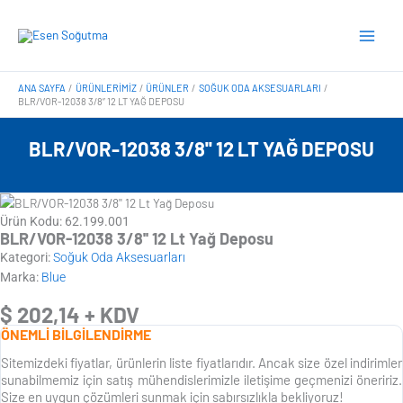
İçeriğe
Main
atla
Men
ANA SAYFA
ÜRÜNLERIMIZ
ÜRÜNLER
SOĞUK ODA AKSESUARLARI
BLR/VOR-12038 3/8” 12 LT YAĞ DEPOSU
BLR/VOR-12038 3/8'' 12 LT YAĞ DEPOSU
Ürün Kodu: 62.199.001
BLR/VOR-12038 3/8'' 12 Lt Yağ Deposu
Kategori:
Soğuk Oda Aksesuarları
Marka:
Blue
$
202,14
+ KDV
ÖNEMLİ BİLGİLENDİRME
Sitemizdeki fiyatlar, ürünlerin liste fiyatlarıdır. Ancak size özel indirimler
sunabilmemiz için satış mühendislerimizle iletişime geçmenizi öneririz.
Size en uygun çözümleri sunmak için sabırsızlıkla bekliyoruz!