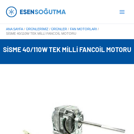
İçeriğe
Main
atla
Menu
ANA SAYFA
ÜRÜNLERIMIZ
ÜRÜNLER
FAN MOTORLARI
SISME 40/110W TEK MILLI FANCOIL MOTORU
SISME 40/110W TEK MILLI FANCOIL MOTORU