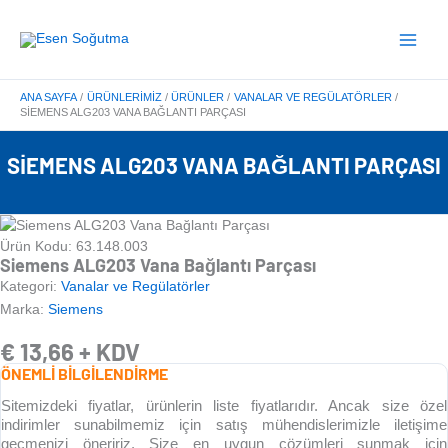
İçeriğe
Main
atla
Menu
ANA SAYFA
ÜRÜNLERIMIZ
ÜRÜNLER
VANALAR VE REGÜLATÖRLER
SIEMENS ALG203 VANA BAĞLANTI PARÇASI
SIEMENS ALG203 VANA BAĞLANTI PARÇASI
Ürün Kodu: 63.148.003
Siemens ALG203 Vana Bağlantı Parçası
Kategori:
Vanalar ve Regülatörler
Marka:
Siemens
€
13,66
+ KDV
ÖNEMLİ BİLGİLENDİRME
Sitemizdeki fiyatlar, ürünlerin liste fiyatlarıdır. Ancak size özel
indirimler sunabilmemiz için satış mühendislerimizle iletişime
geçmenizi öneririz. Size en uygun çözümleri sunmak için