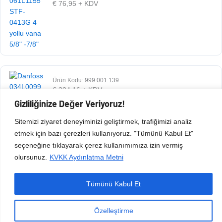
€
76,95
+ KDV
Ürün Kodu: 999.001.139
€
304,16
+ KDV
Gizliliğinize Değer Veriyoruz!
Sitemizi ziyaret deneyiminizi geliştirmek, trafiğimizi analiz
etmek için bazı çerezleri kullanıyoruz. "Tümünü Kabul Et"
seçeneğine tıklayarak çerez kullanımımıza izin vermiş
olursunuz.
KVKK Aydınlatma Metni
Tümünü Kabul Et
Copyright © 2026 Esen Isıtma Soğutma İnşaat Ltd Şti | Tüm Hakları Saklıdır.
Özelleştirme