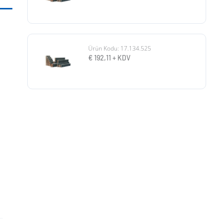
Ürün Kodu: 17.134.525
€
192,11
+ KDV