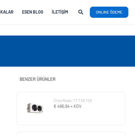
RKALAR
ESEN BLOG
İLETIŞIM
ONLINE ÖDEME
BENZER ÜRÜNLER
Ürün Kodu: 17.134.710
€
466,94
+ KDV