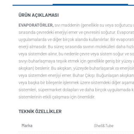
ÜRÜN AÇIKLAMASI
EVAPORATÖRLER,
sıvı maddenin (genellikle su veya soğutucu a
sırasında çevredeki enerjiyi emer ve çevresini soğutur. Evaporat
uygulamalarda ve diğer birçok alanda kullanılırlar. Bir evapora
enerji almasıdır. Bu süreç sırasında sıvının molekülleri daha hız
veya sistemden alınır, bu nedenle çevre veya sistem soğur ve soğ
sıvıyı buharlaşmaya teşvik etmek için genellikle geniş bir yüzey
akışkan) beslenir. Bu akışkan, yüzeyde buharlaşarak ısı enerjisin
veya sistemden enerjiyi emer. Buhar Çıkışı: Buğunlaşan akışkanı
veya başka bir bileşenle işlenmek üzere sistemdeki diğer aşamala
sistemleri, süpermarket dolapları ve daha birçok uygulamada kul
sistemlerinin etkili çalışması için önemlidir.
TEKNIK ÖZELLIKLER
Marka
Shell&Tube