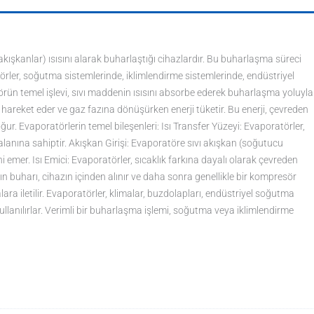
kışkanlar) ısısını alarak buharlaştığı cihazlardır. Bu buharlaşma süreci
örler, soğutma sistemlerinde, iklimlendirme sistemlerinde, endüstriyel
törün temel işlevi, sıvı maddenin ısısını absorbe ederek buharlaşma yoluyla
lı hareket eder ve gaz fazına dönüşürken enerji tüketir. Bu enerji, çevreden
ur. Evaporatörlerin temel bileşenleri: Isı Transfer Yüzeyi: Evaporatörler,
 alanına sahiptir. Akışkan Girişi: Evaporatöre sıvı akışkan (soğutucu
i emer. Isı Emici: Evaporatörler, sıcaklık farkına dayalı olarak çevreden
n buharı, cihazın içinden alınır ve daha sonra genellikle bir kompresör
ra iletilir. Evaporatörler, klimalar, buzdolapları, endüstriyel soğutma
lanılırlar. Verimli bir buharlaşma işlemi, soğutma veya iklimlendirme