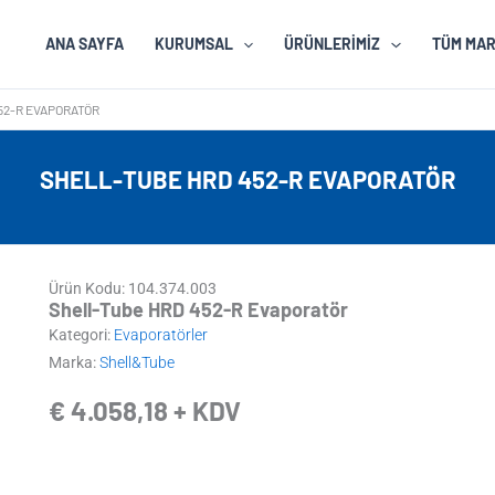
ANA SAYFA
KURUMSAL
ÜRÜNLERIMIZ
TÜM MA
52-R EVAPORATÖR
SHELL-TUBE HRD 452-R EVAPORATÖR
Ürün Kodu: 104.374.003
Shell-Tube HRD 452-R Evaporatör
Kategori:
Evaporatörler
Marka:
Shell&Tube
€
4.058,18
+ KDV