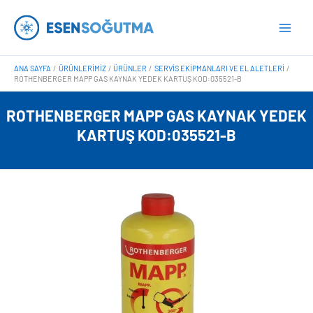
İçeriğe
Main
atla
Men
ANA SAYFA
ÜRÜNLERIMIZ
ÜRÜNLER
SERVIS EKIPMANLARI VE EL ALETLERI
ROTHENBERGER MAPP GAS KAYNAK YEDEK KARTUŞ KOD:035521-B
ROTHENBERGER MAPP GAS KAYNAK YEDEK
KARTUŞ KOD:035521-B