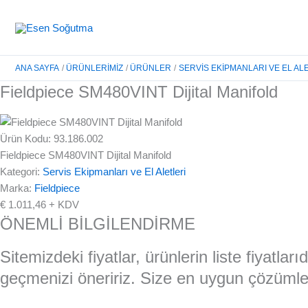
İçeriğe
atla
ANA SAYFA
ÜRÜNLERIMIZ
ÜRÜNLER
SERVIS EKIPMANLARI VE EL AL
Fieldpiece SM480VINT Dijital Manifold
Ürün Kodu: 93.186.002
Fieldpiece SM480VINT Dijital Manifold
Kategori:
Servis Ekipmanları ve El Aletleri
Marka:
Fieldpiece
€
1.011,46
+ KDV
ÖNEMLİ BİLGİLENDİRME
Sitemizdeki fiyatlar, ürünlerin liste fiyatla
geçmenizi öneririz. Size en uygun çözümler