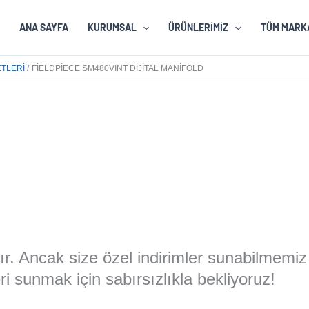
ANA SAYFA
KURUMSAL
ÜRÜNLERIMIZ
TÜM MARK
ETLERI
FIELDPIECE SM480VINT DIJITAL MANIFOLD
rıdır. Ancak size özel indirimler sunabilmemiz
i sunmak için sabırsızlıkla bekliyoruz!