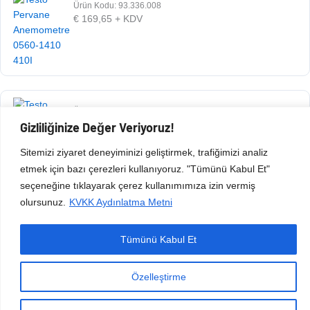
Ürün Kodu: 93.336.008
€
169,65
+ KDV
Ürün Kodu: 93.336.009
€
660,42
+ KDV
Gizliliğinize Değer Veriyoruz!
Sitemizi ziyaret deneyiminizi geliştirmek, trafiğimizi analiz
etmek için bazı çerezleri kullanıyoruz. "Tümünü Kabul Et"
seçeneğine tıklayarak çerez kullanımımıza izin vermiş
olursunuz.
KVKK Aydınlatma Metni
Tümünü Kabul Et
Copyright © 2026 Esen Isıtma Soğutma İnşaat Ltd Şti | Tüm Hakları Saklıdır.
Özelleştirme