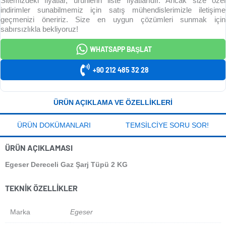
Sitemizdeki fiyatlar, ürünlerin liste fiyatlarıdır. Ancak size özel
indirimler sunabilmemiz için satış mühendislerimizle iletişime
geçmenizi öneririz. Size en uygun çözümleri sunmak için
sabırsızlıkla bekliyoruz!
WHATSAPP BAŞLAT
+90 212 485 32 28
ÜRÜN AÇIKLAMA VE ÖZELLIKLERI
ÜRÜN DOKÜMANLARI
TEMSILCIYE SORU SOR!
ÜRÜN AÇIKLAMASI
Egeser Dereceli Gaz Şarj Tüpü 2 KG
TEKNIK ÖZELLIKLER
Marka
Egeser