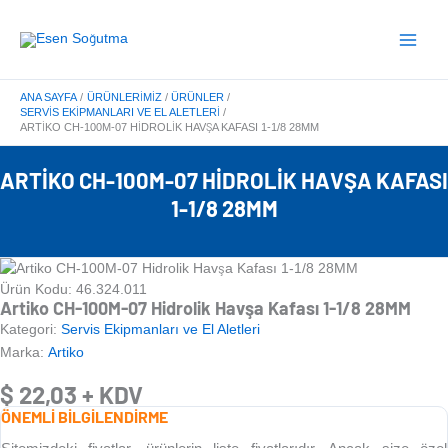
İçeriğe
Main
atla
Menu
ANA SAYFA
ÜRÜNLERIMIZ
ÜRÜNLER
SERVIS EKIPMANLARI VE EL ALETLERI
ARTIKO CH-100M-07 HIDROLIK HAVŞA KAFASI 1-1/8 28MM
ARTIKO CH-100M-07 HIDROLIK HAVŞA KAFASI
1-1/8 28MM
Ürün Kodu: 46.324.011
Artiko CH-100M-07 Hidrolik Havşa Kafası 1-1/8 28MM
Kategori:
Servis Ekipmanları ve El Aletleri
Marka:
Artiko
$
22,03
+ KDV
ÖNEMLİ BİLGİLENDİRME