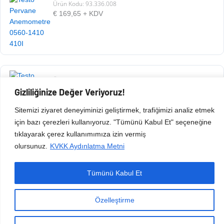
Ürün Kodu: 93.336.008
€
169,65
+ KDV
Ürün Kodu: 93.336.009
€
660,42
+ KDV
Gizliliğinize Değer Veriyoruz!
Sitemizi ziyaret deneyiminizi geliştirmek, trafiğimizi analiz etmek
için bazı çerezleri kullanıyoruz. "Tümünü Kabul Et" seçeneğine
tıklayarak çerez kullanımımıza izin vermiş
olursunuz.
KVKK Aydınlatma Metni
Tümünü Kabul Et
Copyright © 2026 Esen Isıtma Soğutma İnşaat Ltd Şti | Tüm Hakları Saklıdır.
Özelleştirme