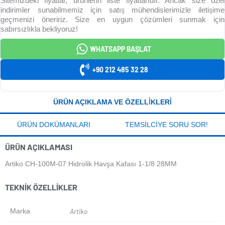
Sitemizdeki fiyatlar, ürünlerin liste fiyatlarıdır. Ancak size özel
indirimler sunabilmemiz için satış mühendislerimizle iletişime
geçmenizi öneririz. Size en uygun çözümleri sunmak için
sabırsızlıkla bekliyoruz!
WHATSAPP BAŞLAT
+90 212 485 32 28
ÜRÜN AÇIKLAMA VE ÖZELLIKLERI
ÜRÜN DOKÜMANLARI
TEMSILCIYE SORU SOR!
ÜRÜN AÇIKLAMASI
Artiko CH-100M-07 Hidrolik Havşa Kafası 1-1/8 28MM
TEKNIK ÖZELLIKLER
Marka
Artiko