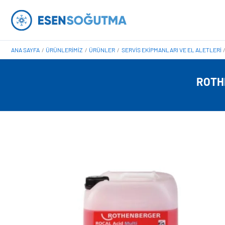
İçeriğe
atla
ANA SAYFA
ÜRÜNLERIMIZ
ÜRÜNLER
SERVIS EKIPMANLARI VE EL ALETLERI
ROTH