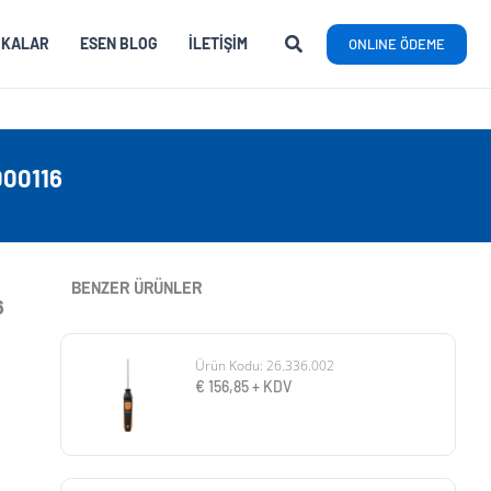
RKALAR
ESEN BLOG
İLETIŞIM
ONLINE ÖDEME
00116
BENZER ÜRÜNLER
6
Ürün Kodu: 26.336.002
€
156,85
+ KDV