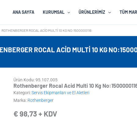
ANA SAYFA
KURUMSAL
ÜRÜNLERIMIZ
TÜM MA
ROTHENBERGER ROCAL ACID MULTI 10 KG NO:1500000116
ENBERGER ROCAL ACID MULTI 10 KG NO:15000
Ürün Kodu: 95.107.005
Rothenberger Rocal Acid Multi 10 Kg No:150000011
Kategori:
Servis Ekipmanları ve El Aletleri
Marka:
Rothenberger
€
98,73
+ KDV