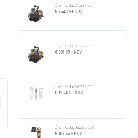
Ürün Kodu: 21.336.001
€
769,39
+ KDV
Ürün Kodu: 21.336.002
€
861,85
+ KDV
Ürün Kodu: 26.336.001
€
125,04
+ KDV
Ürün Kodu: 93.336.008
€
169,65
+ KDV