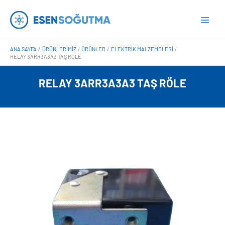
İçeriğe
Main
atla
Men
ANA SAYFA
ÜRÜNLERIMIZ
ÜRÜNLER
ELEKTRIK MALZEMELERI
RELAY 3ARR3A3A3 TAŞ RÖLE
RELAY 3ARR3A3A3 TAŞ RÖLE