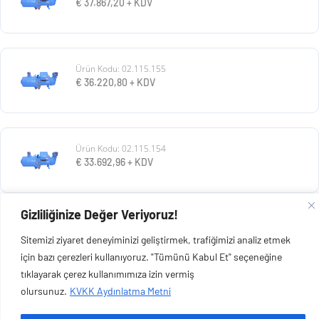
€
37.867,20
+ KDV
Ürün Kodu: 02.115.155
€
36.220,80
+ KDV
Ürün Kodu: 02.115.154
€
33.692,96
+ KDV
Gizliliğinize Değer Veriyoruz!
Ürün Kodu: 02.115.153
Sitemizi ziyaret deneyiminizi geliştirmek, trafiğimizi analiz etmek
€
30.928,80
+ KDV
için bazı çerezleri kullanıyoruz. "Tümünü Kabul Et" seçeneğine
tıklayarak çerez kullanımımıza izin vermiş
olursunuz.
KVKK Aydınlatma Metni