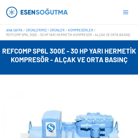
İçeriğe
Main
atla
Men
ANA SAYFA
ÜRÜNLERIMIZ
ÜRÜNLER
KOMPRESÖRLER
REFCOMP SP6L 300E – 30 HP YARI HERMETIK KOMPRESÖR – ALÇAK VE ORTA BASINÇ
REFCOMP SP6L 300E - 30 HP YARI HERMETIK
KOMPRESÖR - ALÇAK VE ORTA BASINÇ