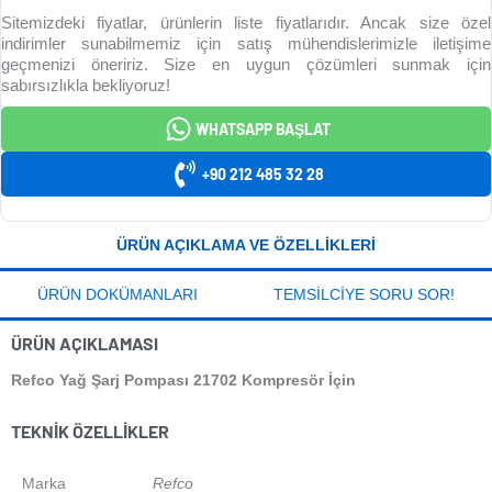
Sitemizdeki fiyatlar, ürünlerin liste fiyatlarıdır. Ancak size özel
indirimler sunabilmemiz için satış mühendislerimizle iletişime
geçmenizi öneririz. Size en uygun çözümleri sunmak için
sabırsızlıkla bekliyoruz!
WHATSAPP BAŞLAT
+90 212 485 32 28
ÜRÜN AÇIKLAMA VE ÖZELLIKLERI
ÜRÜN DOKÜMANLARI
TEMSILCIYE SORU SOR!
ÜRÜN AÇIKLAMASI
Refco Yağ Şarj Pompası 21702 Kompresör İçin
TEKNIK ÖZELLIKLER
Marka
Refco