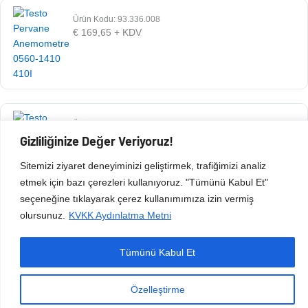
Ürün Kodu: 93.336.008
€
169,65
+ KDV
Ürün Kodu: 93.336.009
€
660,42
+ KDV
Gizliliğinize Değer Veriyoruz!
Sitemizi ziyaret deneyiminizi geliştirmek, trafiğimizi analiz
etmek için bazı çerezleri kullanıyoruz. "Tümünü Kabul Et"
seçeneğine tıklayarak çerez kullanımımıza izin vermiş
olursunuz.
KVKK Aydınlatma Metni
Tümünü Kabul Et
Copyright © 2026 Esen Isıtma Soğutma İnşaat Ltd Şti | Tüm Hakları Saklıdır.
Özelleştirme