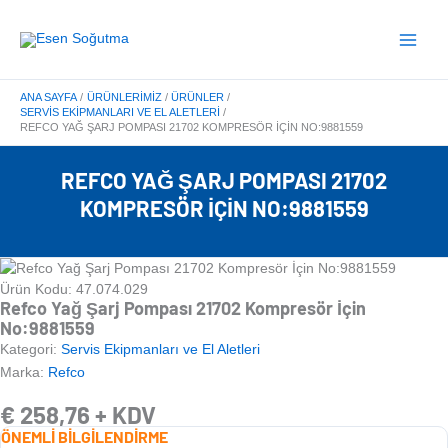
İçeriğe
Main
atla
Menu
ANA SAYFA
ÜRÜNLERIMIZ
ÜRÜNLER
SERVIS EKIPMANLARI VE EL ALETLERI
REFCO YAĞ ŞARJ POMPASI 21702 KOMPRESÖR İÇIN NO:9881559
REFCO YAĞ ŞARJ POMPASI 21702
KOMPRESÖR İÇIN NO:9881559
Ürün Kodu: 47.074.029
Refco Yağ Şarj Pompası 21702 Kompresör İçin
No:9881559
Kategori:
Servis Ekipmanları ve El Aletleri
Marka:
Refco
€
258,76
+ KDV
ÖNEMLİ BİLGİLENDİRME