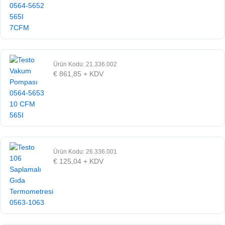
Ürün Kodu: 21.336.002
€
861,85
+ KDV
Ürün Kodu: 26.336.001
€
125,04
+ KDV