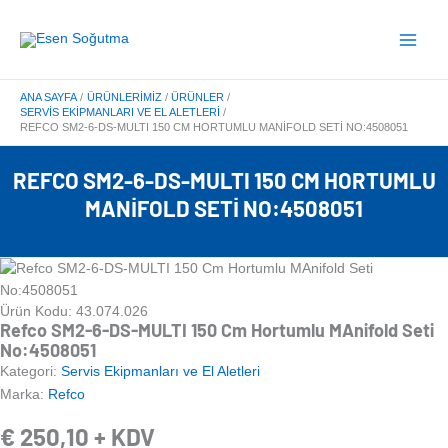
İçeriğe
Main
atla
Menu
ANA SAYFA
ÜRÜNLERIMIZ
ÜRÜNLER
SERVIS EKIPMANLARI VE EL ALETLERI
REFCO SM2-6-DS-MULTI 150 CM HORTUMLU MANIFOLD SETI NO:4508051
REFCO SM2-6-DS-MULTI 150 CM HORTUMLU
MANIFOLD SETI NO:4508051
Ürün Kodu: 43.074.026
Refco SM2-6-DS-MULTI 150 Cm Hortumlu MAnifold Seti
No:4508051
Kategori:
Servis Ekipmanları ve El Aletleri
Marka:
Refco
€
250,10
+ KDV