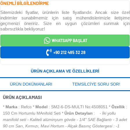
ÖNEMLİ BİLGİLENDİRME
Sitemizdeki fiyatlar, ürünlerin liste fiyatlarıdır. Ancak size özel
indirimler sunabilmemiz için satış mühendislerimizle iletişime
geçmenizi öneririz. Size en uygun çözümleri sunmak için
sabırsızlıkla bekliyoruz!
WHATSAPP BAŞLAT
+90 212 485 32 28
ÜRÜN AÇIKLAMA VE ÖZELLIKLERI
ÜRÜN DOKÜMANLARI
TEMSILCIYE SORU SOR!
ÜRÜN AÇIKLAMASI
*
Marka
: Refco *
Model
: SM2-6-DS-MULTI No:4508051 *
Özellik
:
150 Cm Hortumlu MAnifold Seti *
Ürün Detayları
:
- İki yollu
manifold seti - Kaliteli alüminyum gövde - 1/4" SAE Bağlantı - 3 adet
90 cm Sarı, Kırmızı, Mavi Hortum - Alçak Basınç Göstergesi : -1