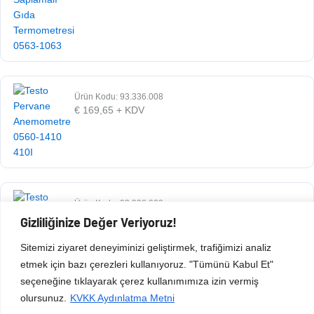
Ürün Kodu: 93.336.008
€
169,65
+ KDV
Ürün Kodu: 93.336.009
€
660,42
+ KDV
Gizliliğinize Değer Veriyoruz!
Sitemizi ziyaret deneyiminizi geliştirmek, trafiğimizi analiz
etmek için bazı çerezleri kullanıyoruz. "Tümünü Kabul Et"
seçeneğine tıklayarak çerez kullanımımıza izin vermiş
olursunuz.
KVKK Aydınlatma Metni